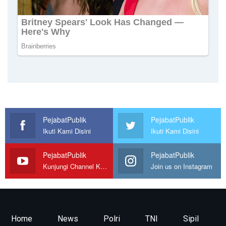
PejabatPublik
PejabatPublik
Ikuti Kami Disini
Ikuti Kami Disini
PejabatPublik
PejabatPublik
Kunjungi Channel Kami
Join us on Instagram
Home
News
Polri
TNI
Sipil