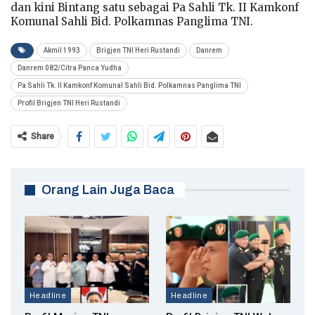
dan kini Bintang satu sebagai Pa Sahli Tk. II Kamkonf
Komunal Sahli Bid. Polkamnas Panglima TNI.
Akmil 1993
Brigjen TNI Heri Rustandi
Danrem
Danrem 082/Citra Panca Yudha
Pa Sahli Tk. II Kamkonf Komunal Sahli Bid. Polkamnas Panglima TNI
Profil Brigjen TNI Heri Rustandi
Share
Orang Lain Juga Baca
Headline
Headline