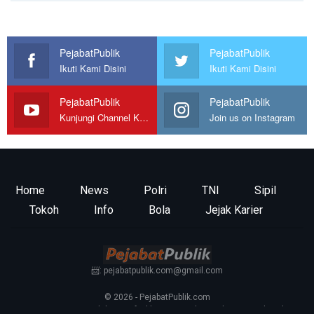
PejabatPublik
PejabatPublik
Ikuti Kami Disini
Ikuti Kami Disini
PejabatPublik
PejabatPublik
Kunjungi Channel Kami
Join us on Instagram
Home
News
Polri
TNI
Sipil
Tokoh
Info
Bola
Jejak Karier
📨: pejabatpublik.com@gmail.com
© 2026 - PejabatPublik.com
Tentang Kami
—
Redaksi
—
Info Iklan
—
Kontak
—
Pedoman Media Siber