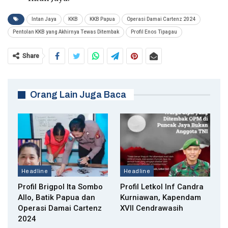
Intan Jaya
KKB
KKB Papua
Operasi Damai Cartenz 2024
Pentolan KKB yang Akhirnya Tewas Ditembak
Profil Enos Tipagau
Share
Orang Lain Juga Baca
Headline
Headline
Profil Brigpol Ita Sombo
Profil Letkol Inf Candra
Allo, Batik Papua dan
Kurniawan, Kapendam
Operasi Damai Cartenz
XVII Cendrawasih
2024