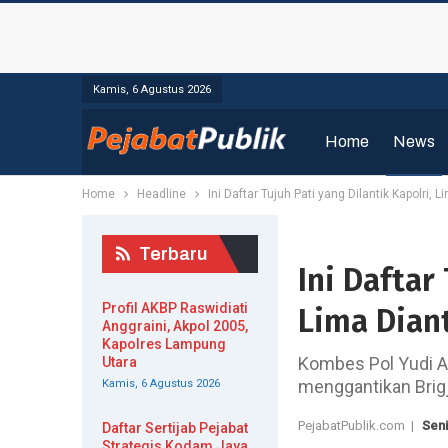
Kamis, 6 Agustus 2026
Home
News
Home
Headline
Ini Daftar Tujuh Pati yang Dilantik Kapolri,
Terbaru
Ini Daftar
Profil AKBP Raswidiati
Lima Dian
Anggraini, Akpol 2005,
Kapolres Lampung
Kombes Pol Yudi Ar
Utara
menggantikan Brigje
Kamis, 6 Agustus 2026
PejabatPublik.com |
Seni
Daftar Sertijab Pejabat
Strategis Kodam Jaya,