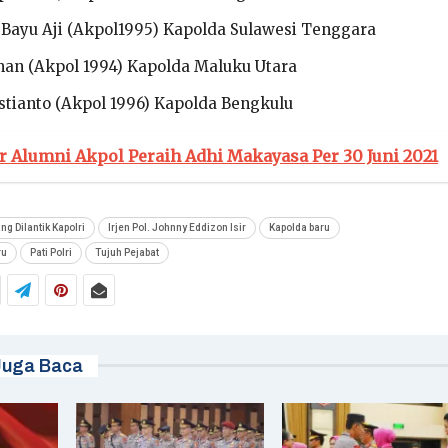
Bayu Aji (Akpol1995) Kapolda Sulawesi Tenggara
iman (Akpol 1994) Kapolda Maluku Utara
istianto (Akpol 1996) Kapolda Bengkulu
r Alumni Akpol Peraih Adhi Makayasa Per 30 Juni 2021
ang Dilantik Kapolri
Irjen Pol. Johnny Eddizon Isir
Kapolda baru
ru
Pati Polri
Tujuh Pejabat
Juga Baca