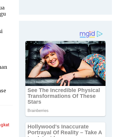
ua
ggu
si
nan
ase
ngkat