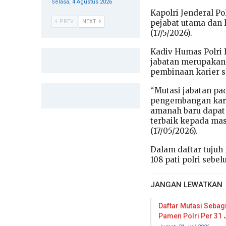
Selasa, 4 Agustus 2026
Kapolri Jenderal P
pejabat utama dan 
PREV
NEXT
(17/5/2026).
Kadiv Humas Polri I
jabatan merupakan 
pembinaan karier 
“Mutasi jabatan pa
pengembangan kari
amanah baru dapat
terbaik kepada mas
(17/05/2026).
Dalam daftar tujuh
108 pati polri sebe
JANGAN LEWATKAN
Daftar Mutasi Sebagi
Pamen Polri Per 31 