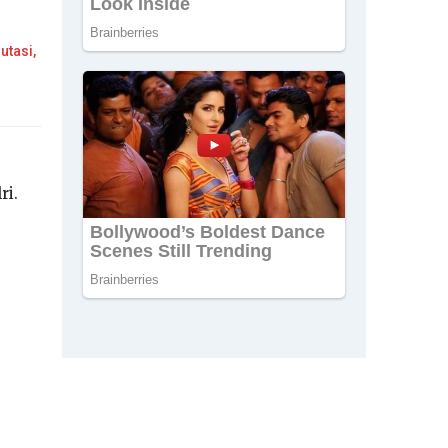
utasi,
ri.