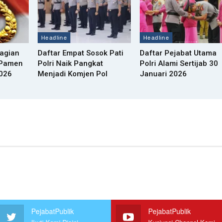
Headline
Headline
bagian
Daftar Empat Sosok Pati
Daftar Pejabat Utama
n Pamen
Polri Naik Pangkat
Polri Alami Sertijab 30
2026
Menjadi Komjen Pol
Januari 2026
PejabatPublik
PejabatPublik