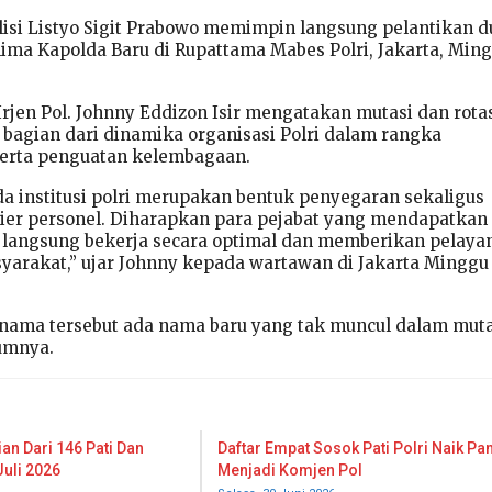
olisi Listyo Sigit Prabowo memimpin langsung pelantikan d
lima Kapolda Baru di Rupattama Mabes Polri, Jakarta, Min
rjen Pol. Johnny Eddizon Isir mengatakan mutasi dan rota
bagian dari dinamika organisasi Polri dalam rangka
serta penguatan kelembagaan.
da institusi polri merupakan bentuk penyegaran sekaligus
er personel. Diharapkan para pejabat yang mendapatkan
 langsung bekerja secara optimal dan memberikan pelaya
yarakat,” ujar Johnny kepada wartawan di Jakarta Minggu
 nama tersebut ada nama baru yang tak muncul dalam mut
lumnya.
an Dari 146 Pati Dan
Daftar Empat Sosok Pati Polri Naik Pa
Juli 2026
Menjadi Komjen Pol