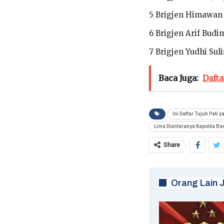
5 Brigjen Himawan 
6 Brigjen Arif Bud
7 Brigjen Yudhi Sul
Baca Juga:
Dafta
Ini Daftar Tujuh Pati y
Lima Diantaranya Kapolda Ba
Share
Orang Lain 