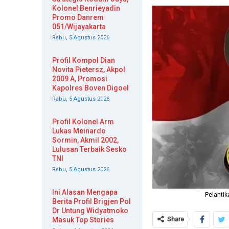
Kolonel Benrieyadin
Promo Danrem
051/Wijayakarta
Rabu, 5 Agustus 2026
Profil Kompol Dian
Novita Pietersz, Akpol
2009 A, Promosi
Kapolres Boven Digoel
Rabu, 5 Agustus 2026
Profil Kolonel Arm
Lukas Meinardo
Sormin, Akmil 2002,
Lulusan Terbaik Sesko
TNI
Rabu, 5 Agustus 2026
Ini Alasan Mengapa
Pelantik
Berita Profil Brigjen Pol
Dr Untung Widyatmoko
Share
Masuk Top Stories