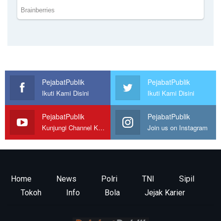
PejabatPublik
PejabatPublik
Ikuti Kami Disini
Ikuti Kami Disini
PejabatPublik
PejabatPublik
Kunjungi Channel Kami
Join us on Instagram
Home
News
Polri
TNI
Sipil
Tokoh
Info
Bola
Jejak Karier