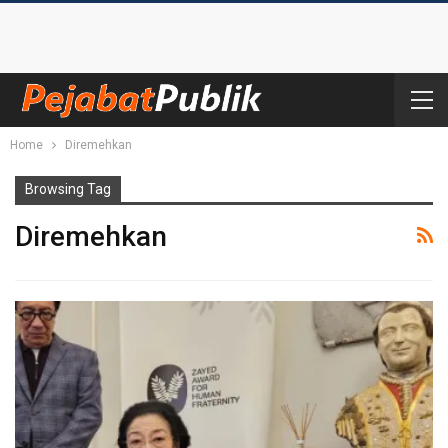
Home
Diremehkan
Browsing Tag
Diremehkan