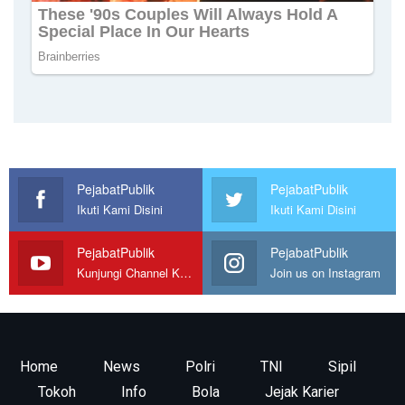
PejabatPublik
PejabatPublik
Ikuti Kami Disini
Ikuti Kami Disini
PejabatPublik
PejabatPublik
Kunjungi Channel Kami
Join us on Instagram
Home
News
Polri
TNI
Sipil
Tokoh
Info
Bola
Jejak Karier