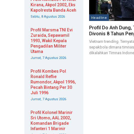
Kirana, Akpol 2002, Eks
Kapolresta Banda Aceh
Sabtu, 8 Agustus 2026
Headline
Profil Do Anh Dung,
Profil Marsma TNI Evi
Divonis 8 Tahun Pen
Zuraida, Sepawamil
1993, Wakil Kepala
Vietnam trending. Ternyat
Pengadilan Militer
sepakbola dimana timnas
Utama
dikalahkan Timnas Indon
Jumat, 7 Agustus 2026
Profil Kombes Pol
Ronald Reflie
Rumondor, Akpol 1996,
Pecah Bintang Per 30
Juli 1996
Jumat, 7 Agustus 2026
Profil Kolonel Marinir
Sri Utomo, AAL 2002,
Komandan Brigade
Infanteri 1 Marinir