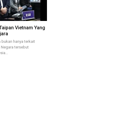
 Taipan Vietnam Yang
jara
a bukan hanya terkait
 Negara tersebut
esia…