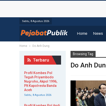
Sabtu, 8 Agustus 2026
Home
News
Home
Do Anh Dung
Browsing Tag
Terbaru
Do Anh Dun
Profil Kombes Pol
Teguh Priyambodo
Nugroho, Akpol 1996,
Plt Kapolresta Banda
Aceh
Sabtu, 8 Agustus 2026
Profil Kombes Pol Andi