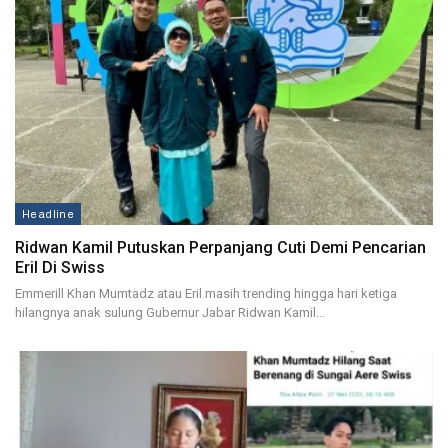
Headline
Ridwan Kamil Putuskan Perpanjang Cuti Demi Pencarian
Eril Di Swiss
Emmerill Khan Mumtadz atau Eril masih trending hingga hari ketiga
hilangnya anak sulung Gubernur Jabar Ridwan Kamil…