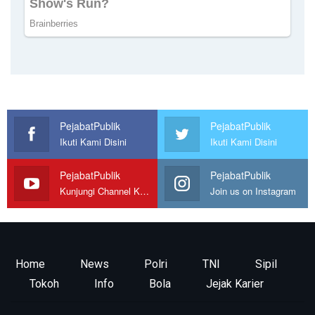
PejabatPublik
PejabatPublik
Ikuti Kami Disini
Ikuti Kami Disini
PejabatPublik
PejabatPublik
Kunjungi Channel Kami
Join us on Instagram
Home
News
Polri
TNI
Sipil
Tokoh
Info
Bola
Jejak Karier