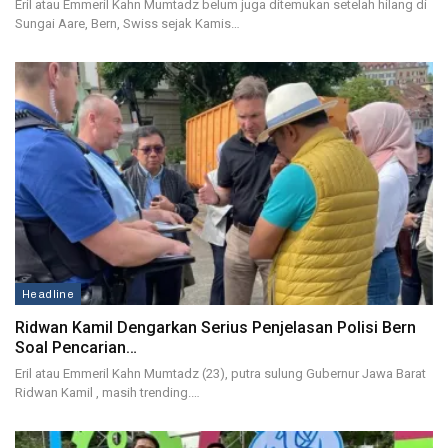
Eril atau Emmeril Kahn Mumtadz belum juga ditemukan setelah hilang di
Sungai Aare, Bern, Swiss sejak Kamis…
Headline
Ridwan Kamil Dengarkan Serius Penjelasan Polisi Bern
Soal Pencarian…
Eril atau Emmeril Kahn Mumtadz (23), putra sulung Gubernur Jawa Barat
Ridwan Kamil , masih trending.…