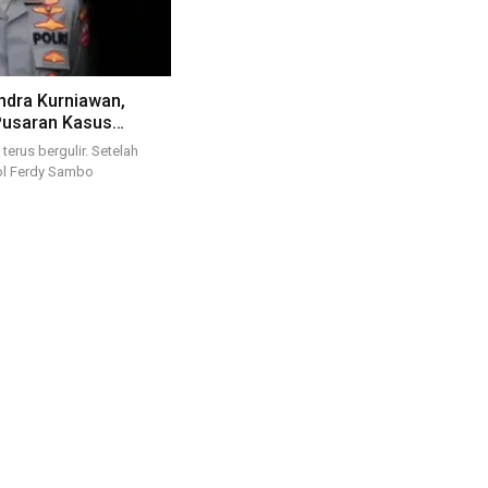
endra Kurniawan,
Pusaran Kasus…
terus bergulir. Setelah
Pol Ferdy Sambo