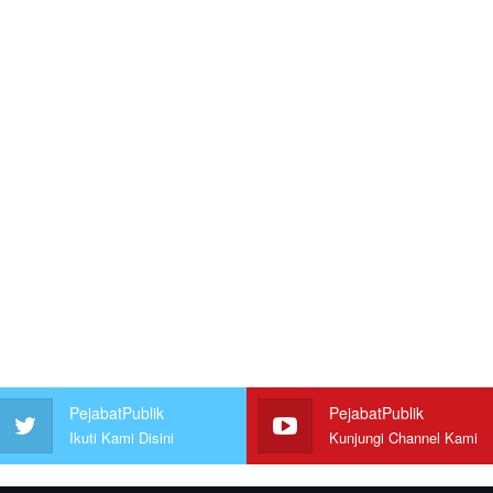
PejabatPublik
PejabatPublik
Ikuti Kami Disini
Kunjungi Channel Kami