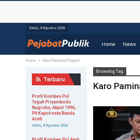
Sabtu, 8 Agustus 2026
Home
News
Home
Karo Paminal Propam
Browsing Tag
Terbaru
Karo Pamin
Profil Kombes Pol
Teguh Priyambodo
Nugroho, Akpol 1996,
Plt Kapolresta Banda
Aceh
Sabtu, 8 Agustus 2026
Profil Kombes Pol Andi