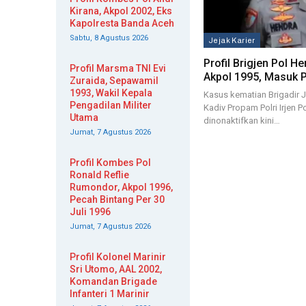
Kirana, Akpol 2002, Eks
Kapolresta Banda Aceh
Sabtu, 8 Agustus 2026
Jejak Karier
Profil Brigjen Pol H
Profil Marsma TNI Evi
Akpol 1995, Masuk 
Zuraida, Sepawamil
1993, Wakil Kepala
Kasus kematian Brigadir J 
Pengadilan Militer
Kadiv Propam Polri Irjen 
Utama
dinonaktifkan kini…
Jumat, 7 Agustus 2026
Profil Kombes Pol
Ronald Reflie
Rumondor, Akpol 1996,
Pecah Bintang Per 30
Juli 1996
Jumat, 7 Agustus 2026
Profil Kolonel Marinir
Sri Utomo, AAL 2002,
Komandan Brigade
Infanteri 1 Marinir