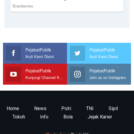
PejabatPublik
PejabatPublik
Ikuti Kami Disini
Ikuti Kami Disini
PejabatPublik
PejabatPublik
Kunjungi Channel Kami
Join us on Instagram
Home
News
Polri
TNI
Sipil
Tokoh
Info
Bola
Jejak Karier