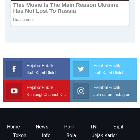
PejabatPublik
PejabatPublik
Ikuti Kami Disini
Ikuti Kami Disini
PejabatPublik
PejabatPublik
Kunjungi Channel Kami
Join us on Instagram
Home
News
Polri
TNI
Sipil
Tokoh
Info
Bola
Jejak Karier