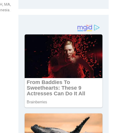
SH, MA,
nesia.