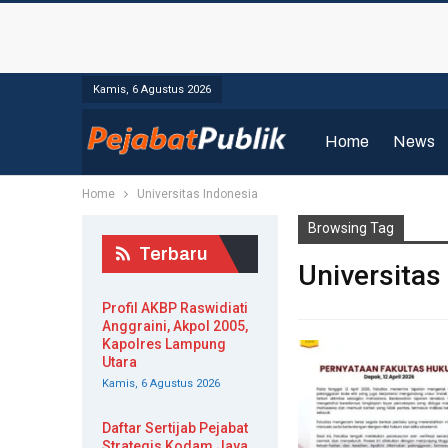
Kamis, 6 Agustus 2026
Home
News
Home
Universitas Indonesia
Browsing Tag
Terbaru
Universitas
Profil AKBP Raswidiati
Anggraini, Akpol 2005,
Kapolres Lampung
Utara
Kamis, 6 Agustus 2026
Daftar Sertijab Pejabat
Strategis Kodam Jaya,