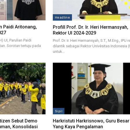
Headline
n Paidi Aritonang,
Profill Prof. Dr. Ir. Heri Hermansyah,
027
Rektor UI 2024-2029
 UI, Parulian Paidi
Prof. Dr. Ir. Heri Hermansyah, S.T., M.Eng., IPU 
tan. Sorotan tertuju pada
dilantik sebagai Rektor Univèsitas Indonesia (
untuk…
Sipil
etizen Sebut Demo
Harkristuti Harkrisnowo, Guru Besar
man, Konsolidasi
Yang Kaya Pengalaman