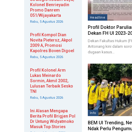
Kolonel Benrieyadin
Promo Danrem
051/Wijayakarta
Headline
Rabu, 5 Agustus 2026
Profil Doktor Parulia
Dekan FH UI 2023-2
Profil Kompol Dian
Novita Pietersz, Akpol
Dekan Fakultas Hukum (FH)
2009 A, Promosi
Aritonang kini dalam soro
Kapolres Boven Digoel
dugaan kasus…
Rabu, 5 Agustus 2026
Profil Kolonel Arm
Lukas Meinardo
Sormin, Akmil 2002,
Lulusan Terbaik Sesko
TNI
Rabu, 5 Agustus 2026
Ini Alasan Mengapa
Info
Berita Profil Brigjen Pol
Dr Untung Widyatmoko
BEM UI Trending, N
Masuk Top Stories
Ndak Perlu Pengumu