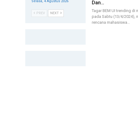
Selasa, 4 Agustus 2026
Dan…
Tagar BEM UI trending di m
PREV
NEXT
pada Sabtu (13/4/2024), m
rencana mahasiswa…