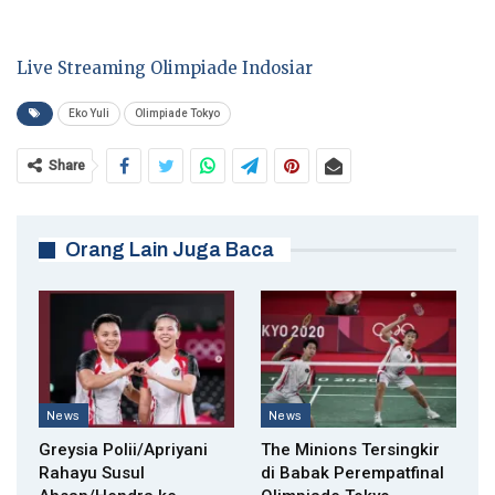
Live Streaming Olimpiade Indosiar
Eko Yuli
Olimpiade Tokyo
Share
Orang Lain Juga Baca
News
News
Greysia Polii/Apriyani
The Minions Tersingkir
Rahayu Susul
di Babak Perempatfinal