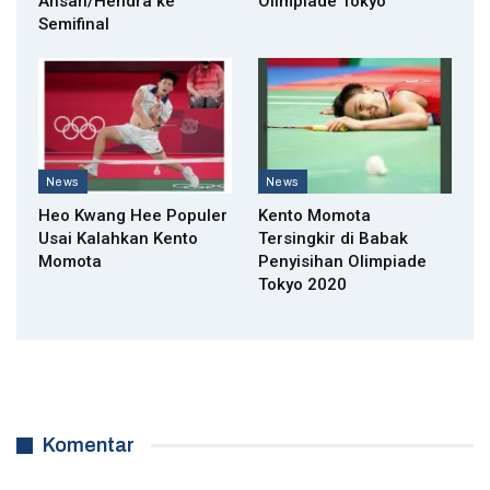
Ahsan/Hendra ke
Olimpiade Tokyo
Semifinal
News
News
Heo Kwang Hee Populer
Kento Momota
Usai Kalahkan Kento
Tersingkir di Babak
Momota
Penyisihan Olimpiade
Tokyo 2020
Komentar