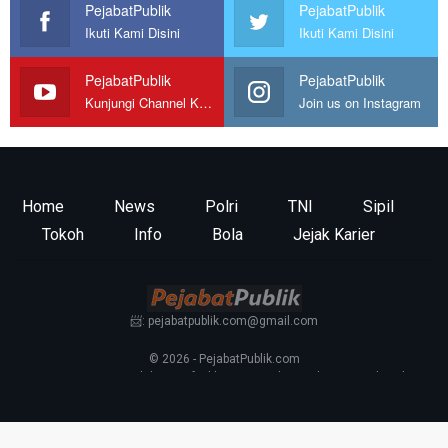
PejabatPublik
PejabatPublik
Ikuti Kami Disini
Ikuti Kami Disini
PejabatPublik
PejabatPublik
Kunjungi Channel Kami
Join us on Instagram
Home
News
Polri
TNI
Sipil
Tokoh
Info
Bola
Jejak Karier
📨: pejabatpublik.com@gmail.com
© 2026 - PejabatPublik.com
Tentang Kami
—
Redaksi
—
Info Iklan
—
Kontak
—
Pedoman Media Siber