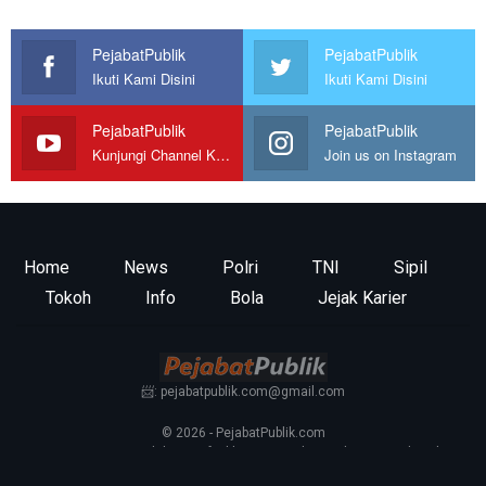
PejabatPublik
PejabatPublik
Ikuti Kami Disini
Ikuti Kami Disini
PejabatPublik
PejabatPublik
Kunjungi Channel Kami
Join us on Instagram
Home
News
Polri
TNI
Sipil
Tokoh
Info
Bola
Jejak Karier
📨: pejabatpublik.com@gmail.com
© 2026 - PejabatPublik.com
Tentang Kami
—
Redaksi
—
Info Iklan
—
Kontak
—
Pedoman Media Siber