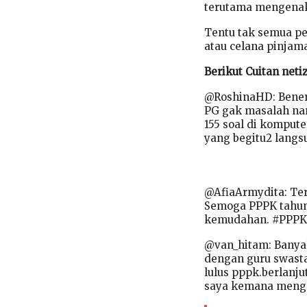
terutama mengenak
Tentu tak semua pe
atau celana pinjam
Berikut Cuitan net
@RoshinaHD: Benera
PG gak masalah nant
155 soal di komput
yang begitu2 langs
@AfiaArmydita: Terl
Semoga PPPK tahun i
kemudahan. #PPPK
@van_hitam: Banyak
dengan guru swasta
lulus pppk.berlanju
saya kemana mengaj