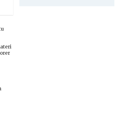
tu
ateri
norer
h