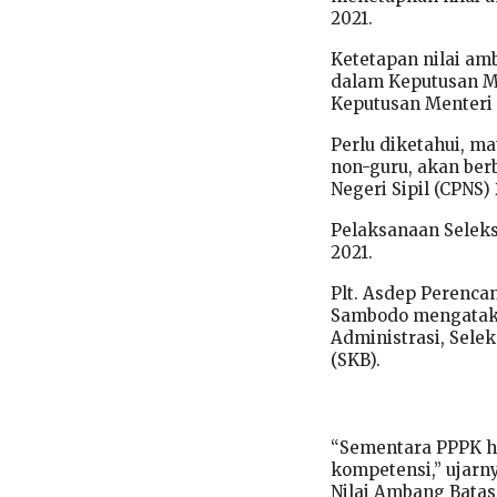
2021.
Ketetapan nilai am
dalam Keputusan M
Keputusan Menteri
Perlu diketahui, m
non-guru, akan ber
Negeri Sipil (CPNS) 
Pelaksanaan Seleks
2021.
Plt. Asdep Perenc
Sambodo mengatakan
Administrasi, Sele
(SKB).
“Sementara PPPK ha
kompetensi,” ujarny
Nilai Ambang Batas