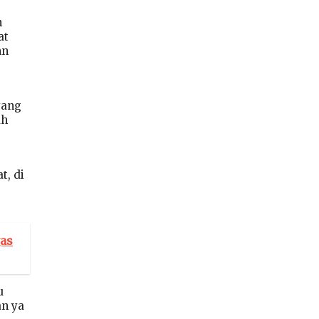
h
at
mn
yang
ah
t, di
gas
u
an ya