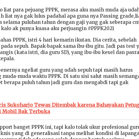
 liat para pejuang PPPK, merasa aku masih muda aja uda
 liat nya gak lulus padahal apa guna nya Passing grade,li
a selama puluhan tahun dengan gaji yang gak seberapa c
ih kalo ak punya kuasa aku perjuangin #PPPK2021
as PPPK, istri 4 hari kemarin ikutan. Dia cerita, sebelah
pada sepuh. Bapak-bapak sama ibu-ibu gitu. Jadi pas test 
gis (kata istri, dia guru SD), yang ibu-ibu kesel dan pasr
kepala.
benernya ngeliat guru yang udah sepuh tapi masih harus
 muda-muda waktu PPPK. Di satu sisi salut masih semanga
et berapa puluh tahun jadi guru dan mengabdi tapi gak
ris Sukoharjo Tewas Ditembak karena Bahayakan Petu
i Mobil Bak Terbuka
port banget PPPK ini, tapi kalo tolak ukur profesional gur
knis yang di generalisasi tanpa melihat kondisi di lapang