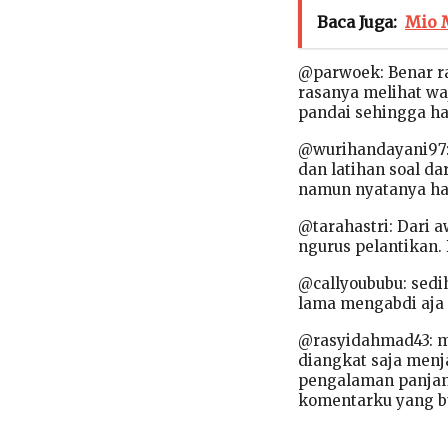
Baca Juga:
Mio M
@parwoek: Benar ra
rasanya melihat wa
pandai sehingga ha
@wurihandayani97:
dan latihan soal d
namun nyatanya ha
@tarahastri: Dari a
ngurus pelantikan.
@callyoububu: sedih
lama mengabdi aja
@rasyidahmad43: mes
diangkat saja menj
pengalaman panjan
komentarku yang b