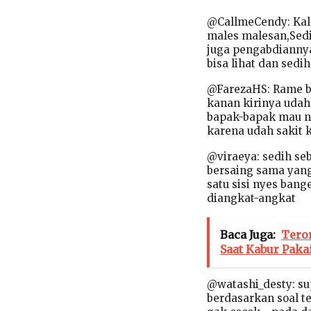
@CallmeCendy: Kalo
males malesan,Sedih
juga pengabdianny
bisa lihat dan sed
@FarezaHS: Rame bah
kanan kirinya udah 
bapak-bapak mau nan
karena udah sakit 
@viraeya: sedih se
bersaing sama yang
satu sisi nyes bang
diangkat-angkat
Baca Juga:
Tero
Saat Kabur Paka
@watashi_desty: sup
berdasarkan soal te