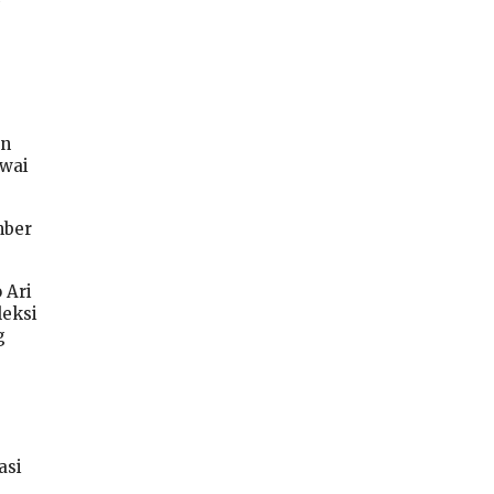
un
awai
mber
 Ari
leksi
g
asi