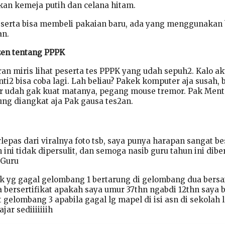
an kemeja putih dan celana hitam.
serta bisa membeli pakaian baru, ada yang menggunakan 
an.
izen tentang PPPK
n miris lihat peserta tes PPPK yang udah sepuh2. Kalo a
i2 bisa coba lagi. Lah beliau? Pakek komputer aja susah, 
er udah gak kuat matanya, pegang mouse tremor. Pak Ment
ung diangkat aja Pak gausa tes2an.
epas dari viralnya foto tsb, saya punya harapan sangat be
ni tidak dipersulit, dan semoga nasib guru tahun ini dibe
Guru
 yg gagal gelombang 1 bertarung di gelombang dua bersa
 bersertifikat apakah saya umur 37thn ngabdi 12thn saya b
t gelombang 3 apabila gagal lg mapel di isi asn di sekolah
ar sediiiiiiih