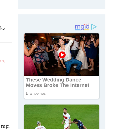
ikat
an,
 rapi