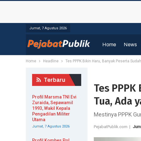
Jumat, 7 Agustus 2026
Home
News
Home
Headline
Tes PPPK Bikin Haru, Banyak Peserta Suda
Terbaru
Tes PPPK 
Profil Marsma TNI Evi
Tua, Ada 
Zuraida, Sepawamil
1993, Wakil Kepala
Mestinya PPPK Guru i
Pengadilan Militer
Utama
Jumat, 7 Agustus 2026
PejabatPublik.com |
Jum
Profil Kombes Pol