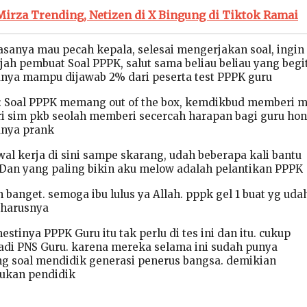
irza Trending, Netizen di X Bingung di Tiktok Ramai
sanya mau pecah kepala, selesai mengerjakan soal, ingin
jah pembuat Soal PPPK, salut sama beliau beliau yang begi
nya mampu dijawab 2% dari peserta test PPPK guru
 Soal PPPK memang out of the box, kemdikbud memberi m
ari sim pkb seolah memberi secercah harapan bagi guru ho
nya prank
wal kerja di sini sampe skarang, udah beberapa kali bantu
 Dan yang paling bikin aku melow adalah pelantikan PPPK
 banget. semoga ibu lulus ya Allah. pppk gel 1 buat yg uda
 harusnya
tinya PPPK Guru itu tak perlu di tes ini dan itu. cukup
adi PNS Guru. karena mereka selama ini sudah punya
g soal mendidik generasi penerus bangsa. demikian
ukan pendidik