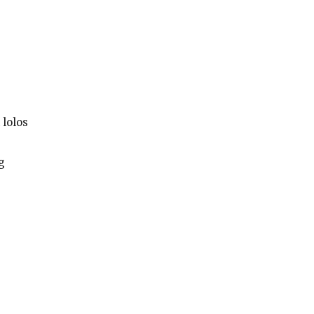
 lolos
g