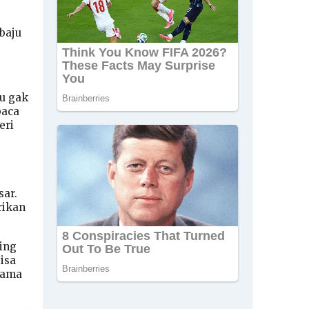
baju
ku gak
baca
eri
sar.
rikan
ing
isa
 lama