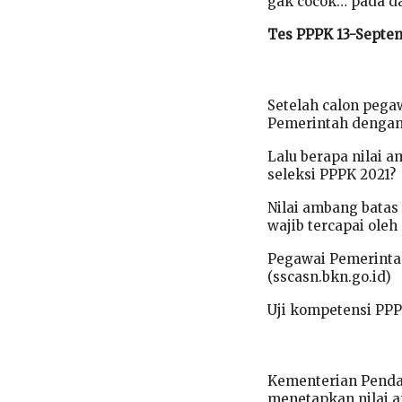
gak cocok… pada da
Tes PPPK 13-Septe
Setelah calon pegaw
Pemerintah dengan 
Lalu berapa nilai a
seleksi PPPK 2021?
Nilai ambang batas
wajib tercapai oleh
Pegawai Pemerintah
(sscasn.bkn.go.id)
Uji kompetensi PPP
Kementerian Penda
menetapkan nilai a