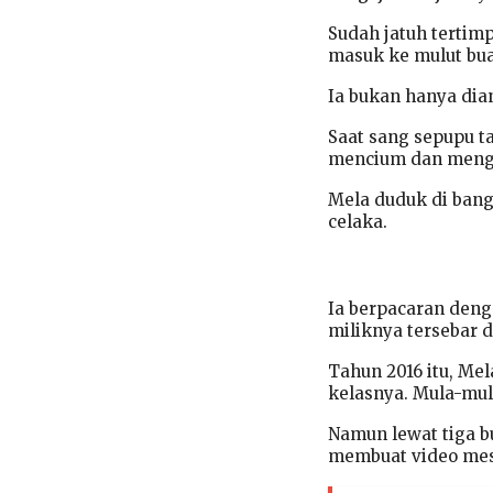
Sudah jatuh tertimp
masuk ke mulut bua
Ia bukan hanya dian
Saat sang sepupu t
mencium dan menga
Mela duduk di ban
celaka.
Ia berpacaran deng
miliknya tersebar 
Tahun 2016 itu, Me
kelasnya. Mula-mula
Namun lewat tiga b
membuat video mes