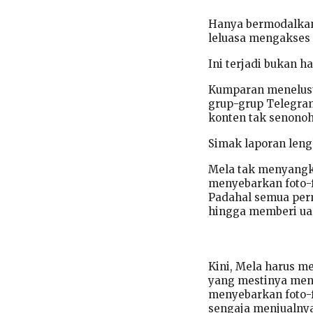
Hanya bermodalkan 
leluasa mengakses 
Ini terjadi bukan h
Kumparan menelusur
grup-grup Telegram
konten tak senonoh
Simak laporan len
Mela tak menyangka
menyebarkan foto-f
Padahal semua perm
hingga memberi ua
Kini, Mela harus m
yang mestinya menj
menyebarkan foto-
sengaja menjualny