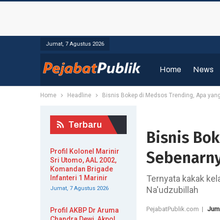
Jumat, 7 Agustus 2026
Home
News
Home
Headline
Bisnis Bokep di Medsos Trending, Apa yang
Terbaru
Bisnis Bo
Profil Kolonel Marinir
Sebenarny
Sri Utomo, AAL 2002,
Komandan Brigade
Ternyata kakak kela
Infanteri 1 Marinir
Na'udzubillah
Jumat, 7 Agustus 2026
PejabatPublik.com |
Juma
Profil AKBP Dr Aruma
Chandra Dewi, Akpol