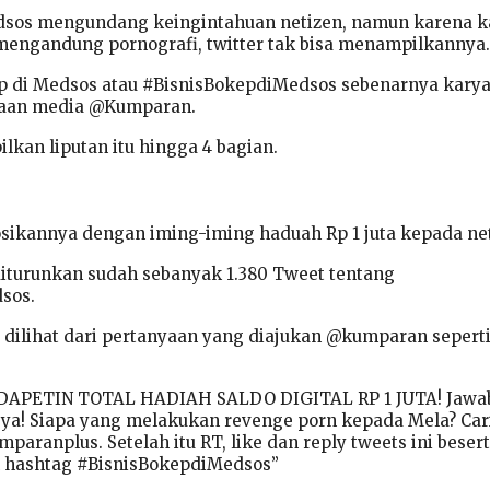
edsos mengundang keingintahuan netizen, namun karena k
engandung pornografi, twitter tak bisa menampilkannya.
p di Medsos atau #BisnisBokepdiMedsos sebenarnya kary
ahaan media @Kumparan.
an liputan itu hingga 4 bagian.
kannya dengan iming-iming haduah Rp 1 juta kepada net
 diturunkan sudah sebanyak 1.380 Tweet tentang
sos.
 dilihat dari pertanyaan yang diajukan @kumparan sepert
DAPETIN TOTAL HADIAH SALDO DIGITAL RP 1 JUTA! Jawa
 ya! Siapa yang melakukan revenge porn kepada Mela? Car
aranplus. Setelah itu RT, like dan reply tweets ini beser
hashtag #BisnisBokepdiMedsos”