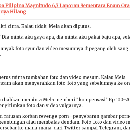
a Filipina Magnitudo 6,7 Laporan Sementara Enam Or
nnya Hilang
kti cinta. Kalau tidak, Mela akan diputus.
Dia minta aku gaya apa, dia minta aku pakai baju apa, sel
banyak foto syur dan video mesumnya dipegang oleh sang
.
erus minta tambahan foto dan video mesum. Kalau Mela
ncam akan menyerahkan foto-foto yang sebelumnya ke or
 itu bahkan meminta Mela memberi “kompensasi” Rp 100–2
mengirimkan foto dan video vulgarnya.
ari ratusan korban revenge porn—penyebaran gambar porn
euntungan atau membalas dendam. Foto-foto dan video 
ersebar ke mana-mana, dari Twitter sampai Telegram, da