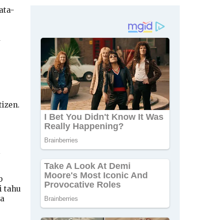
ata-
a
izen.
i
b
i tahu
ta