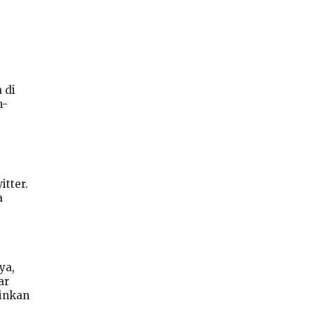
 di
n-
tter.
a
ya,
ar
inkan