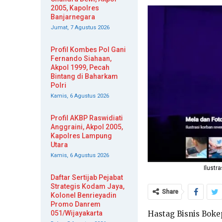
2005, Kapolres
Banjarnegara
Jumat, 7 Agustus 2026
Profil Kombes Pol Gani
Fernando Siahaan,
Akpol 1999, Pecah
Bintang di Baharkam
Polri
Kamis, 6 Agustus 2026
Profil AKBP Raswidiati
Anggraini, Akpol 2005,
Kapolres Lampung
Utara
Kamis, 6 Agustus 2026
Ilustr
Daftar Sertijab Pejabat
Strategis Kodam Jaya,
Share
Kolonel Benrieyadin
Promo Danrem
051/Wijayakarta
Hastag Bisnis Boke