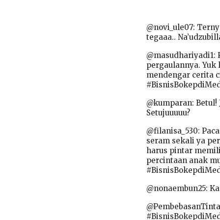
@novi_ule07: Ternya
tegaaa.. Na’udzubil
@masudhariyadi1: 
pergaulannya. Yuk l
mendengar cerita ci
#BisnisBokepdiMe
@kumparan: Betul! J
Setujuuuuu?
@filanisa_530: Pac
seram sekali ya pe
harus pintar memil
percintaan anak m
#BisnisBokepdiMe
@nonaembun25: Kak
@PembebasanTinta:
#BisnisBokepdiMe