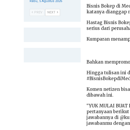
Rabu, 5 Agustus 2026
Bisnis Bokep di M
katanya dianggap m
PREV
NEXT
Hastag Bisnis Boke
serius dari perus
Kumparan menampilk
Bahkan mempromosi
Hingga tulisan ini
#BisnisBokepdiMed
Komen netizen bisa
dibawah ini.
“YUK MULAI BUAT 
pertanyaan berikut
jawabannya di @kump
jawabanmu dengan 