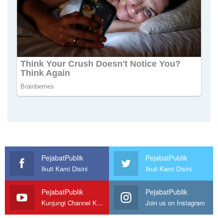
PejabatPublik
PejabatPublik
Ikuti Kami Disini
Ikuti Kami Disini
PejabatPublik
PejabatPublik
Kunjungi Channel Kami
Join us on Instagram