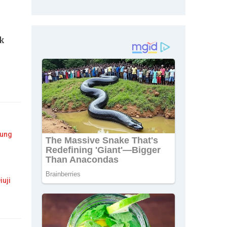
uk
dung
iuji