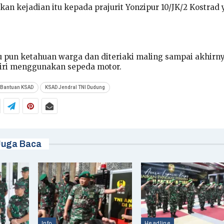
an kejadian itu kepada prajurit Yonzipur 10/JK/2 Kostrad
ku pun ketahuan warga dan diteriaki maling sampai akhirn
diri menggunakan sepeda motor.
Bantuan KSAD
KSAD Jendral TNI Dudung
Juga Baca
Info
Headline