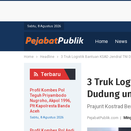
Sabtu, 8 Agustus 2026
Home
News
Home
Headline
3 Truk Logistik Bantuan KSAD Jendral TNI
Terbaru
3 Truk Log
Profil Kombes Pol
Dudung u
Teguh Priyambodo
Nugroho, Akpol 1996,
Prajurit Kostrad 
Plt Kapolresta Banda
Aceh
Sabtu, 8 Agustus 2026
PejabatPublik.com |
Min
Profil Kombes Pol Andi