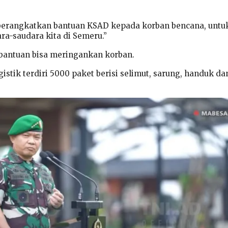
mberangkatkan bantuan KSAD kepada korban bencana, untu
a-saudara kita di Semeru.”
bantuan bisa meringankan korban.
istik terdiri 5000 paket berisi selimut, sarung, handuk da