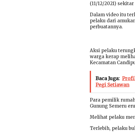
(11/12/2021) sekitar
Dalam video itu te
pelaku dari amukan
perbuatannya.
Aksi pelaku terung
warga kerap melihat
Kecamatan Candipu
Baca Juga:
Prof
Pegi Setiawan
Para pemilik ruma
Gunung Semeru eru
Melihat pelaku me
Terlebih, pelaku b