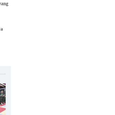
 yang
ya