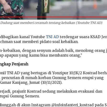
 Dudung saat memberi ceramah tentang kebaikan (Youtube TNI AD)
 dibagikan kanal Youtube
TNI AD
terdengar suara KSAD Jen
chman saat memberi pidato soal kebaikan.
n-kebaikan, dengan senyum adalah baik, menolong orang 
tiap apapun yang kamu bisa membantu orang,”
angkap Penjarah
nil TNI AD yang bertugas di Yonzipur 10/JK/2 Kostrad berh
 pencurian di rumah korban Gunung Semeru erupsi yang
Kamar Kanjang, Jumat (10/11/2021).
terjadi, prajurit Kostrad sedang melakukan evakuasi dan
erupsi Gunung Semeru.
 diunggah di akun Instagram @infoinfanteri_kostrad pada 