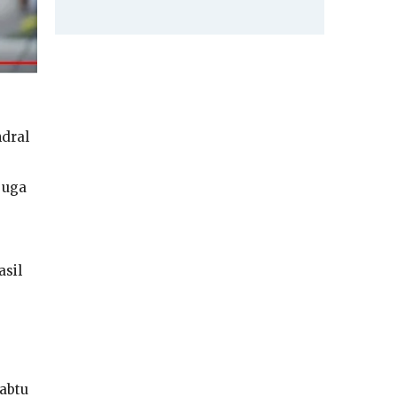
dral
juga
asil
Sabtu