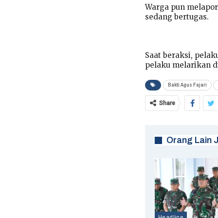
Warga pun melapork
sedang bertugas.
Saat beraksi, pela
pelaku melarikan 
Bakti Agus Fajari
Share
Orang Lain 
Headline