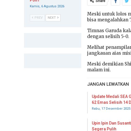
Polri
Share
Kamis, 6 Agustus 2026
Meski untuk lolos 
PREV
NEXT
bisa mengalahkan T
Timnas Garuda kala
dengan selisih 5-0.
Melihat penampilan
jangkauan aias mis
Meski demikian Sh
malam ini.
JANGAN LEWATKAN
Update Medali SEA 
62 Emas Selisih 14
Rabu, 17 Desember 2025
Upin Ipin Dan Susan
Segera Pulih