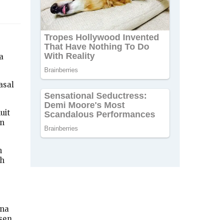
a
asal
uit
an
n
uh
ana
sen.