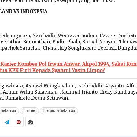
reka telah melakukan pekerjaan yang luar biasa.”
LAND VS INDONESIA
 Tedsungnoen; Narubadin Weerawatnodom, Pawee Tanthat
eerathon Bunmathan; Bodin Phala, Sarach Yooyen, Thana
upachok Sarachat; Chanathip Songkrasin; Teerasil Dangda
 Karier Kombes Pol Irwan Anwar, Akpol 1994, Saksi Kun
ua KPK Firli Kepada Syahrul Yasin Limpo?
rgawinata; Asnawi Mangkualam, Fachruddin Aryanto, Alfe
Arhan; Witan Sulaeman, Rachmat Irianto, Ricky Kambuay
ai Rumakiek: Dedik Setiawan.
Indonesia
Thailand
Thailand vs Indonesia