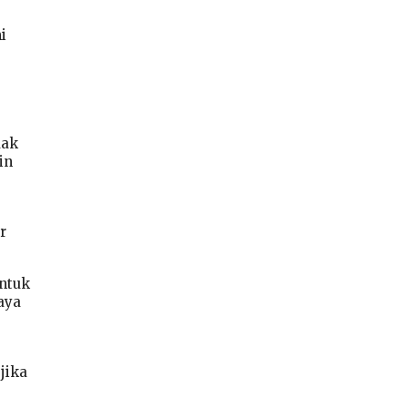
i
dak
in
r
untuk
aya
jika