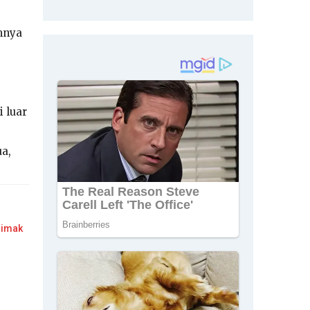
imnya
 luar
a,
Simak