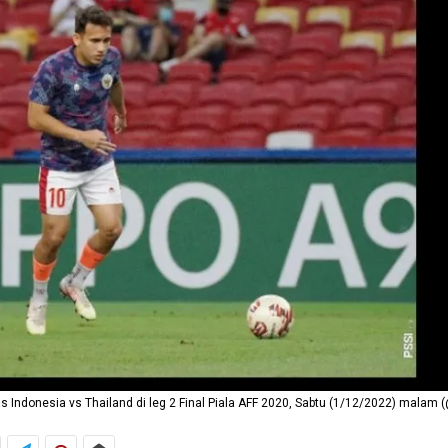
s Indonesia vs Thailand di leg 2 Final Piala AFF 2020, Sabtu (1/12/2022) malam 