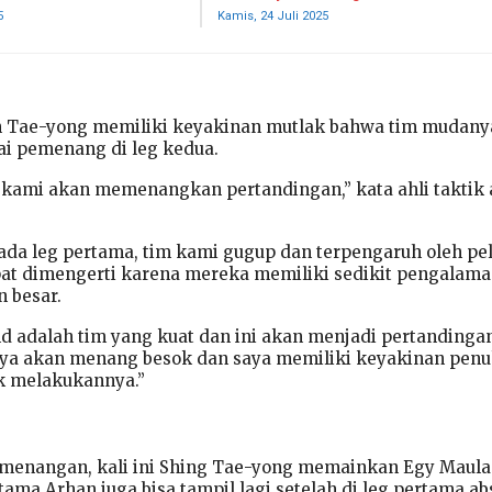
5
Kamis, 24 Juli 2025
in Tae-yong memiliki keyakinan mutlak bahwa tim mudany
i pemenang di leg kedua.
 kami akan memenangkan pertandingan,” kata ahli taktik 
ada leg pertama, tim kami gugup dan terpengaruh oleh pel
dapat dimengerti karena mereka memiliki sedikit pengalam
 besar.
nd adalah tim yang kuat dan ini akan menjadi pertandinga
 saya akan menang besok dan saya memiliki keyakinan pen
k melakukannya.”
menangan, kali ini Shing Tae-yong memainkan Egy Maul
atama Arhan juga bisa tampil lagi setelah di leg pertama ab