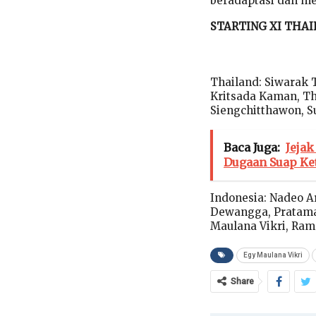
beradaptasi dan me
STARTING XI THAI
Thailand: Siwarak
Kritsada Kaman, Th
Siengchitthawon, S
Baca Juga:
Jejak
Dugaan Suap Ket
Indonesia: Nadeo A
Dewangga, Pratama 
Maulana Vikri, Ram
Egy Maulana Vikri
Share