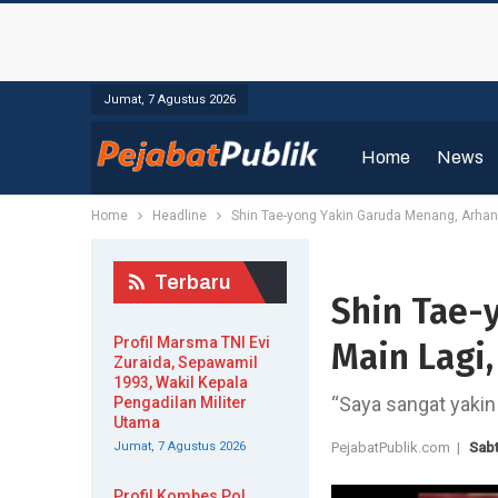
Jumat, 7 Agustus 2026
Home
News
Home
Headline
Shin Tae-yong Yakin Garuda Menang, Arhan 
Terbaru
Shin Tae-
Profil Marsma TNI Evi
Main Lagi,
Zuraida, Sepawamil
1993, Wakil Kepala
“Saya sangat yaki
Pengadilan Militer
Utama
Jumat, 7 Agustus 2026
PejabatPublik.com |
Sabt
Profil Kombes Pol