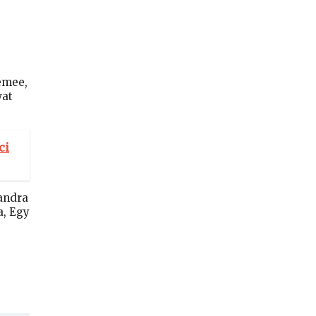
emee,
wat
.
ci
andra
a, Egy