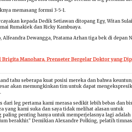
knya memasang formsi 3-5-1.
cayakan kepada Dedik Setiawan ditopang Egy, Witan Sula
Ramai Rumakiek dan Ricky Kambuaya.
, Alfeandra Dewangga, Pratama Arhan tiga bek di depan 
l Brigita Manohara, Prenseter Bergelar Doktor yang Dip
land tahu seberapa kuat posisi mereka dan bahwa keuntu
besar akan memungkinkan tim untuk dapat mengekspresi
.
s dari leg pertama kami merasa sedikit lebih bebas dan bi
a yang kami suka dan saya tidak melihat alasan untuk
 paling penting hanya untuk memperjelasnya lagi adalah
lum berakhir.” Demikian Alexandre Polking, pelatih timnas