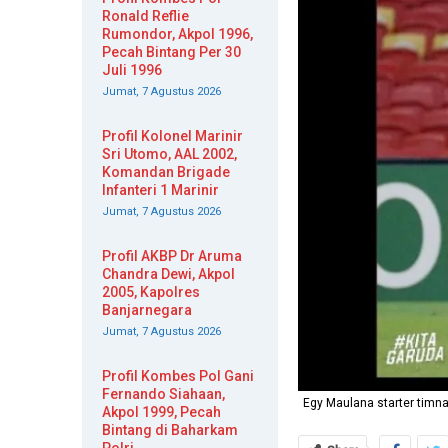
Ronald Reflie
Rumondor, Akpol 1996,
Pecah Bintang Per 30
Juli 1996
Jumat, 7 Agustus 2026
Profil Kolonel Marinir
Sri Utomo, AAL 2002,
Komandan Brigade
Infanteri 1 Marinir
Jumat, 7 Agustus 2026
Profil AKBP Dr Aruma
Chandra Dewi, Akpol
2005, Kapolres
Banjarnegara
Jumat, 7 Agustus 2026
Profil Kombes Pol Gani
Fernando Siahaan,
Egy Maulana starter timna
Akpol 1999, Pecah
Bintang di Baharkam