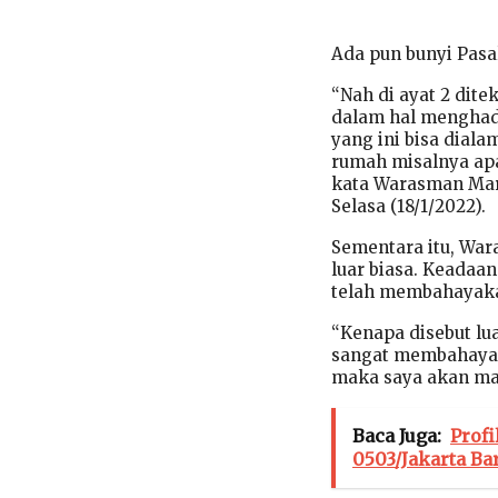
Ada pun bunyi Pasal
“Nah di ayat 2 dit
dalam hal menghadap
yang ini bisa diala
rumah misalnya apa
kata Warasman Marb
Selasa (18/1/2022).
Sementara itu, War
luar biasa. Keadaan
telah membahayakan
“Kenapa disebut lua
sangat membahayaka
maka saya akan mat
Baca Juga:
Profi
0503/Jakarta Ba