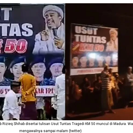
b Rizieq Shihab disertai tulisan Usut Tuntas Tragedi KM 50 muncul di Madura. W
mengawalnya sampai malam (twitter)