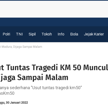
Polri
TNI
Sipil
Tokoh
Info
Bola
Jejak Karier
di Madura, Dijaga Sampai Malam
ut Tuntas Tragedi KM 50 Muncul
ijaga Sampai Malam
anya sederhana "Usut tuntas tragedi km50"
asKm50
gu, 30 Januari 2022