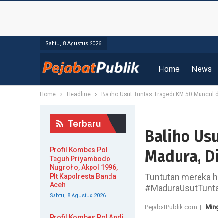
Sabtu, 8 Agustus 2026
Home
News
Home
Headline
Baliho Usut Tuntas Tragedi KM 50 Muncul 
Terbaru
Baliho Us
Profil Kombes Pol
Madura, D
Teguh Priyambodo
Nugroho, Akpol 1996,
Tuntutan mereka h
Plt Kapolresta Banda
Aceh
#MaduraUsutTunt
Sabtu, 8 Agustus 2026
PejabatPublik.com |
Ming
Profil Kombes Pol Andi