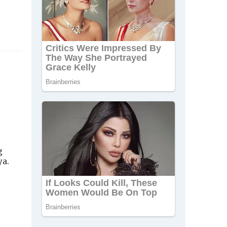
g
ya.