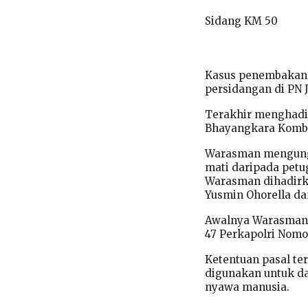
Sidang KM 50
Kasus penembakan 6
persidangan di PN J
Terakhir menghadir
Bhayangkara Komb
Warasman mengungka
mati daripada petu
Warasman dihadirka
Yusmin Ohorella da
Awalnya Warasman 
47 Perkapolri Nomo
Ketentuan pasal ter
digunakan untuk da
nyawa manusia.