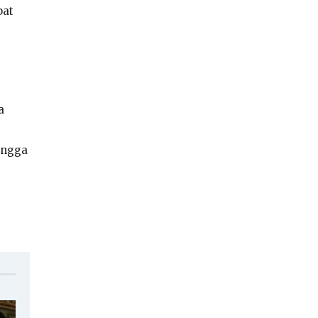
pat
a
ingga