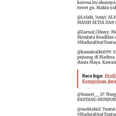
karena itu akunnya
tweet gu. Makin ya
@Lelaki_5unyi: 
MASIH SETIA DAN 
@Zaenal_Cihuyy: M
Meminta Keadilan 
#MaduraUsutTunt
@kamuiraikiri99: 
pejuang di Madura.
dunia Maya. Kawan² 
Baca Juga:
Profi
Kompolnas Awar
@Sunset___17: War
PANTANG MUNDUR 
@mohtahid: Tuntut
#MaduraUsutTunt