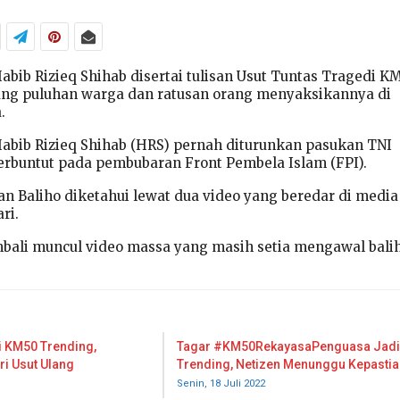
abib Rizieq Shihab disertai tulisan Usut Tuntas Tragedi K
ang puluhan warga dan ratusan orang menyaksikannya di
.
abib Rizieq Shihab (HRS) pernah diturunkan pasukan TNI
rbuntut pada pembubaran Front Pembela Islam (FPI).
 Baliho diketahui lewat dua video yang beredar di media
ri.
bali muncul video massa yang masih setia mengawal bali
i KM50 Trending,
Tagar #KM50RekayasaPenguasa Jadi
ri Usut Ulang
Trending, Netizen Menunggu Kepastia
Senin, 18 Juli 2022