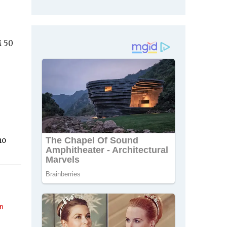
M 50
ho
n