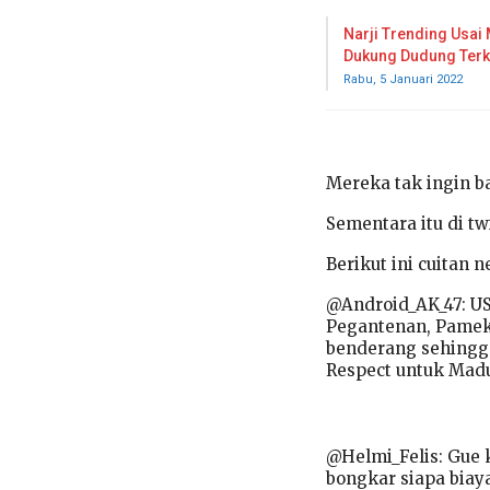
Narji Trending Usai 
Dukung Dudung Terk
Rabu, 5 Januari 2022
Mereka tak ingin ba
Sementara itu di 
Berikut ini cuitan
@Android_AK_47: 
Pegantenan, Pamek
benderang sehingga
Respect untuk Mad
@Helmi_Felis: Gue k
bongkar siapa biay