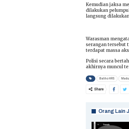
Kemudian jaksa me
dilakukan pelumpuha
langsung dilakuka
Warasman mengatak
serangan tersebut 
terdapat massa aks
Polisi secara ber
akhirnya muncul te
Baliho HRS
Madur
Share
Orang Lain 