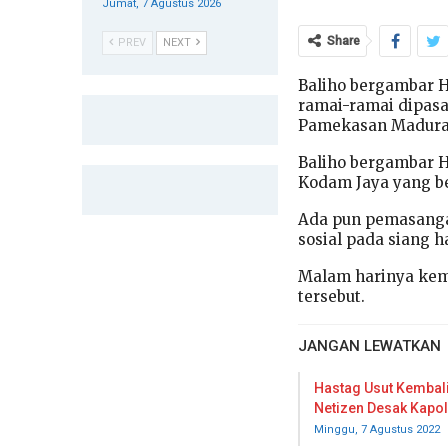
Jumat, 7 Agustus 2026
Share
PREV
NEXT
Baliho bergambar H
ramai-ramai dipas
Pamekasan Madura
Baliho bergambar H
Kodam Jaya yang be
Ada pun pemasangan
sosial pada siang ha
Malam harinya kem
tersebut.
JANGAN LEWATKAN
Hastag Usut Kembal
Netizen Desak Kapol
Minggu, 7 Agustus 2022