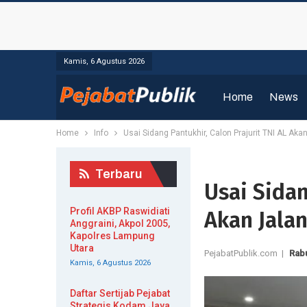
Kamis, 6 Agustus 2026
Home
News
Home
Info
Usai Sidang Pantukhir, Calon Prajurit TNI AL Aka
Terbaru
Usai Sidan
Profil AKBP Raswidiati
Akan Jalan
Anggraini, Akpol 2005,
Kapolres Lampung
Utara
PejabatPublik.com |
Rabu
Kamis, 6 Agustus 2026
Daftar Sertijab Pejabat
Strategis Kodam Jaya,