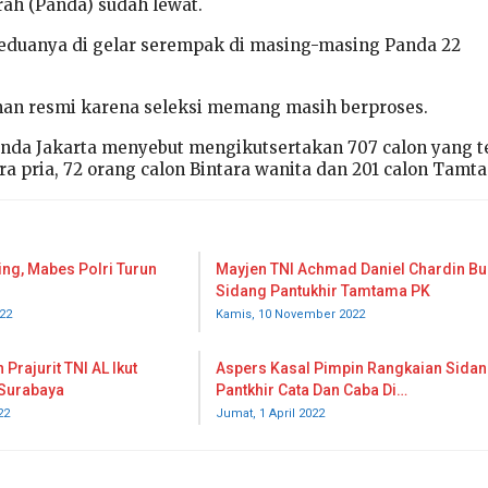
rah (Panda) sudah lewat.
eduanya di gelar serempak di masing-masing Panda 22
n resmi karena seleksi memang masih berproses.
nda Jakarta menyebut mengikutsertakan 707 calon yang te
ara pria, 72 orang calon Bintara wanita dan 201 calon Tamt
ing, Mabes Polri Turun
Mayjen TNI Achmad Daniel Chardin B
Sidang Pantukhir Tamtama PK
22
Kamis, 10 November 2022
Prajurit TNI AL Ikut
Aspers Kasal Pimpin Rangkaian Sida
 Surabaya
Pantkhir Cata Dan Caba Di…
22
Jumat, 1 April 2022