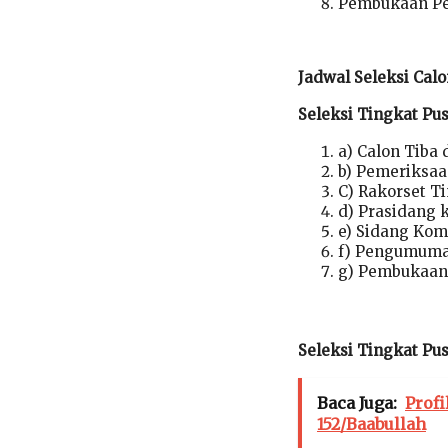
Pembukaan Pe
Jadwal Seleksi Cal
Seleksi Tingkat Pu
a) Calon Tiba 
b) Pemeriksaan
C) Rakorset Ti
d) Prasidang 
e) Sidang Kom
f) Pengumuman
g) Pembukaan 
Seleksi Tingkat Pu
Baca Juga:
Profi
152/Baabullah