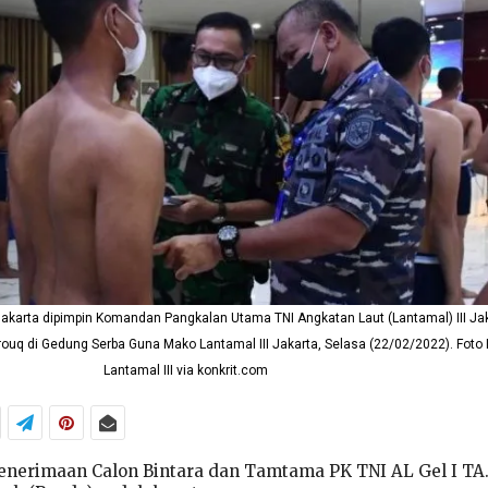
Jakarta dipimpin Komandan Pangkalan Utama TNI Angkatan Laut (Lantamal) III Ja
rouq di Gedung Serba Guna Mako Lantamal III Jakarta, Selasa (22/02/2022). Foto
Lantamal III via konkrit.com
enerimaan Calon Bintara dan Tamtama PK TNI AL Gel I TA