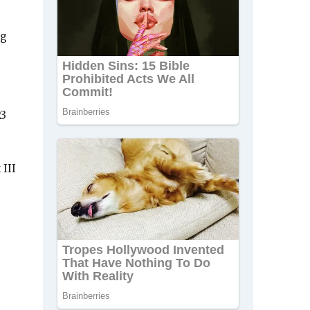
ng
23
III