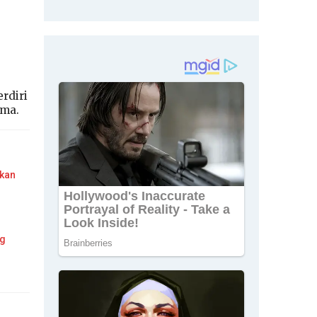
rdiri
ama.
ukan
ng