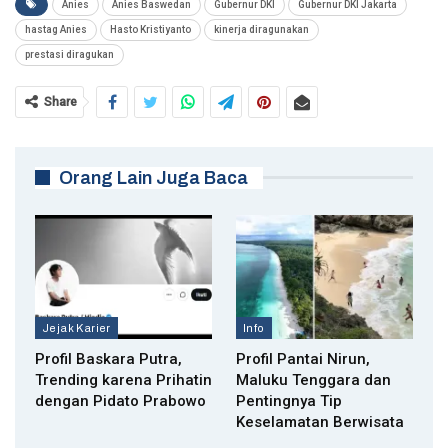
Anies
Anies Baswedan
Gubernur DKI
Gubernur DKI Jakarta
hastag Anies
Hasto Kristiyanto
kinerja diragunakan
prestasi diragukan
Share
Orang Lain Juga Baca
Jejak Karier
Info
Profil Baskara Putra,
Profil Pantai Nirun,
Trending karena Prihatin
Maluku Tenggara dan
dengan Pidato Prabowo
Pentingnya Tip
Keselamatan Berwisata