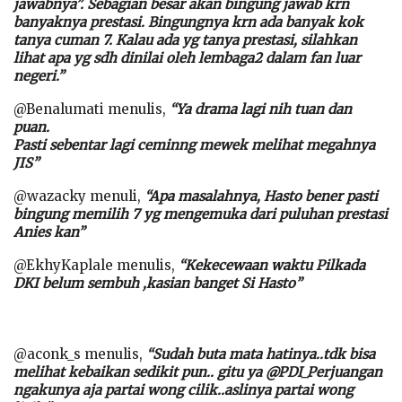
jawabnya”. Sebagian besar akan bingung jawab krn
banyaknya prestasi. Bingungnya krn ada banyak kok
tanya cuman 7. Kalau ada yg tanya prestasi, silahkan
lihat apa yg sdh dinilai oleh lembaga2 dalam fan luar
negeri.”
@Benalumati menulis,
“Ya drama lagi nih tuan dan
puan.
Pasti sebentar lagi ceminng mewek melihat megahnya
JIS”
@wazacky menuli,
“Apa masalahnya, Hasto bener pasti
bingung memilih 7 yg mengemuka dari puluhan prestasi
Anies kan”
@EkhyKaplale menulis,
“Kekecewaan waktu Pilkada
DKI belum sembuh ,kasian banget Si Hasto”
@aconk_s menulis,
“Sudah buta mata hatinya..tdk bisa
melihat kebaikan sedikit pun.. gitu ya @PDI_Perjuangan
ngakunya aja partai wong cilik..aslinya partai wong