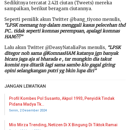
Sedikitnya tercatat 2.421 ciutan (Tweets) mereka
sampaikan, berikut beragam ciutannya.
Seperti pemilik akun Twitter @bang_tiyono menulis,
“LPSK memang top dalam menggali kasus pelecehan thd
PC.. tidak seperti komnas perempuan, apalagi komnas
HAM???”
Lalu akun Twitter @DeasyNataliaPas menulis,
“LPSK
ditegor noh sama @KomnasHAM katanya jgn banyak
bicara jaga aja si bharada e , tar mungkin dia takut
komisi nya ditarik lagi sama sambo klo gagal giring
opini selangkangan putri yg bkin lupa diri”
JANGAN LEWATKAN
Profil Kombes Pol Susanto, Akpol 1993, Penyidik Tindak
Pidana Madya Tk…
Senin, 2 Desember 2024
Mio Mirza Trending, Netizen Di X Bingung Di Tiktok Ramai