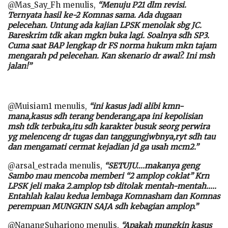
@Mas_Say_Fh menulis,
“Menuju P21 dlm revisi.
Ternyata hasil ke-2 Komnas sama. Ada dugaan
pelecehan. Untung ada kajian LPSK menolak sbg JC.
Bareskrim tdk akan mgkn buka lagi. Soalnya sdh SP3.
Cuma saat BAP lengkap dr FS norma hukum mkn tajam
mengarah pd pelecehan. Kan skenario dr awal?. Ini msh
jalan!”
@Muisiam1 menulis,
“ini kasus jadi alibi kmn-
mana,kasus sdh terang benderang,apa ini kepolisian
msh tdk terbuka,itu sdh karakter busuk seorg perwira
yg melenceng dr tugas dan tanggungjwbnya,ryt sdh tau
dan mengamati cermat kejadian jd ga usah mcm2.”
@arsal_estrada menulis,
“SETUJU….makanya geng
Sambo mau mencoba memberi “2 amplop coklat” Krn
LPSK jeli maka 2.amplop tsb ditolak mentah-mentah…..
Entahlah kalau kedua lembaga Komnasham dan Komnas
perempuan MUNGKIN SAJA sdh kebagian amplop.”
@NanangSuhariono menulis,
“Apakah mungkin kasus