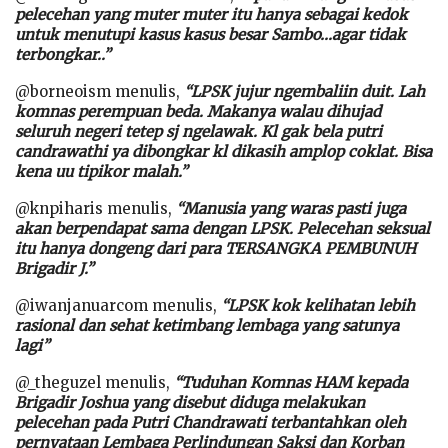
pelecehan yang muter muter itu hanya sebagai kedok
untuk menutupi kasus kasus besar Sambo…agar tidak
terbongkar..”
@borneoism menulis,
“LPSK jujur ngembaliin duit. Lah
komnas perempuan beda. Makanya walau dihujad
seluruh negeri tetep sj ngelawak. Kl gak bela putri
candrawathi ya dibongkar kl dikasih amplop coklat. Bisa
kena uu tipikor malah.”
@knpiharis menulis,
“Manusia yang waras pasti juga
akan berpendapat sama dengan LPSK. Pelecehan seksual
itu hanya dongeng dari para TERSANGKA PEMBUNUH
Brigadir J.”
@iwanjanuarcom menulis,
“LPSK kok kelihatan lebih
rasional dan sehat ketimbang lembaga yang satunya
lagi”
@_theguzel menulis,
“Tuduhan Komnas HAM kepada
Brigadir Joshua yang disebut diduga melakukan
pelecehan pada Putri Chandrawati terbantahkan oleh
pernyataan Lembaga Perlindungan Saksi dan Korban