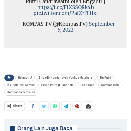
Putri Candrawathi oleh Brigadir J
https://t.co/FiXSSQ8k4h
pic.twitter.com/PafZrITHxi
— KOMPAS TV (@KompasTV)
September
5, 2022
Brigadir J
Brigadir Nopriansyah Yoshua Hutabarat
Bu Putri
Bu Putri istri Sambo
Edwin Partogi Pasaribu
Gali Kasus
Komnas HAM
Komnas Perempuan
Share
Orang Lain Juga Baca