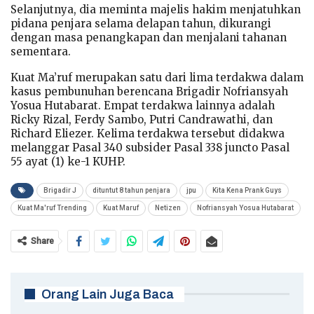
Selanjutnya, dia meminta majelis hakim menjatuhkan
pidana penjara selama delapan tahun, dikurangi
dengan masa penangkapan dan menjalani tahanan
sementara.
Kuat Ma’ruf merupakan satu dari lima terdakwa dalam
kasus pembunuhan berencana Brigadir Nofriansyah
Yosua Hutabarat. Empat terdakwa lainnya adalah
Ricky Rizal, Ferdy Sambo, Putri Candrawathi, dan
Richard Eliezer. Kelima terdakwa tersebut didakwa
melanggar Pasal 340 subsider Pasal 338 juncto Pasal
55 ayat (1) ke-1 KUHP.
Brigadir J
dituntut 8 tahun penjara
jpu
Kita Kena Prank Guys
Kuat Ma'ruf Trending
Kuat Maruf
Netizen
Nofriansyah Yosua Hutabarat
Share
Orang Lain Juga Baca