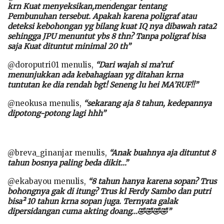
krn Kuat menyeksikan,mendengar tentang
Pembunuhan tersebut. Apakah karena poligraf atau
deteksi kebohongan yg bilang kuat IQ nya dibawah rata2
sehingga JPU menuntut ybs 8 thn? Tanpa poligraf bisa
saja Kuat dituntut minimal 20 th”
@doroputri01 menulis,
“Dari wajah si ma’ruf
menunjukkan ada kebahagiaan yg ditahan krna
tuntutan ke dia rendah bgt! Seneng lu hei MA’RUF!!”
@neokusa menulis,
“sekarang aja 8 tahun, kedepannya
dipotong-potong lagi hhh”
@breva_ginanjar menulis,
“Anak buahnya aja dituntut 8
tahun bosnya paling beda dikit…”
@ekabayou menulis,
“8 tahun hanya karena sopan? Trus
bohongnya gak di itung? Trus kl Ferdy Sambo dan putri
bisa² 10 tahun krna sopan juga. Ternyata galak
dipersidangan cuma akting doang…🤣🤣🤣🤣”