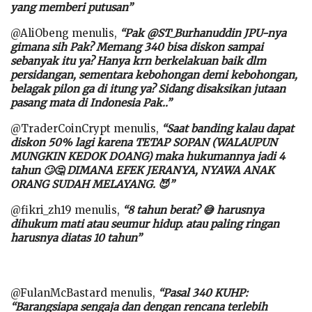
yang memberi putusan”
@AliObeng menulis,
“Pak @ST_Burhanuddin JPU-nya
gimana sih Pak? Memang 340 bisa diskon sampai
sebanyak itu ya? Hanya krn berkelakuan baik dlm
persidangan, sementara kebohongan demi kebohongan,
belagak pilon ga di itung ya? Sidang disaksikan jutaan
pasang mata di Indonesia Pak..”
@TraderCoinCrypt menulis,
“Saat banding kalau dapat
diskon 50% lagi karena TETAP SOPAN (WALAUPUN
MUNGKIN KEDOK DOANG) maka hukumannya jadi 4
tahun 🙄🤔 DIMANA EFEK JERANYA, NYAWA ANAK
ORANG SUDAH MELAYANG. 😈”
@fikri_zh19 menulis,
“8 tahun berat? 😅 harusnya
dihukum mati atau seumur hidup. atau paling ringan
harusnya diatas 10 tahun”
@FulanMcBastard menulis,
“Pasal 340 KUHP:
“Barangsiapa sengaja dan dengan rencana terlebih