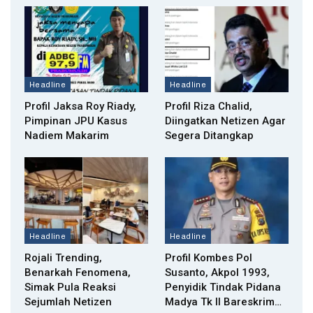
Headline
Headline
Profil Jaksa Roy Riady,
Profil Riza Chalid,
Pimpinan JPU Kasus
Diingatkan Netizen Agar
Nadiem Makarim
Segera Ditangkap
Headline
Headline
Rojali Trending,
Profil Kombes Pol
Benarkah Fenomena,
Susanto, Akpol 1993,
Simak Pula Reaksi
Penyidik Tindak Pidana
Sejumlah Netizen
Madya Tk II Bareskrim…