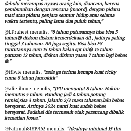
dahulu merampas nyawa orang lain, diancam, karena
pembunuhan dengan rencana (moord), dengan pidana
mati atau pidana penjara seumur hidup atau selama
waktu tertentu, paling lama dua puluh tahun,”
@LPrahest menulis,
“8 tahun putusannya bisa bisa 5
tahun😷 diskon diskon kemerdekaan dll , jadinya paling
tinggal 3 tahunan. RR juga segitu. Bisa bisa FS
tuntutannya cum 15 tahun kalau spt ini😷 15 tahun
putusan 12 tahun, diskon diskon yaaaa 7 tahun lagi bebas
🙈”
@tflwie menulis,
“rada ga terima kenapa kuat ricky
cuma 8 tahun jancokkk”
@alie_ibnue menulis,
“JPU menuntut 8 tahun. Hakim
memutus 5 tahun. Banding jadi 4 tahun.potong
remisi,sisa 3 tahun. Jalanin 2/3 masa tahanan,lalu bebas
bersyarat. Artinya 2024 nanti kuat sudah bebas
bersyarat. Padahal dia termasuk otak perancang dibalik
kematian Josua.”
@Fatimah81819162 menulis,
“Idealnya minimal 15 thn