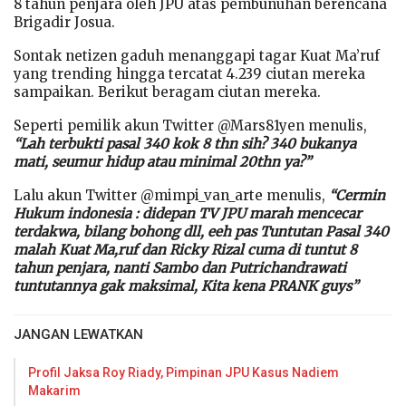
8 tahun penjara oleh JPU atas pembunuhan berencana
Brigadir Josua.
Sontak netizen gaduh menanggapi tagar Kuat Ma’ruf
yang trending hingga tercatat 4.239 ciutan mereka
sampaikan. Berikut beragam ciutan mereka.
Seperti pemilik akun Twitter @Mars81yen menulis,
“Lah terbukti pasal 340 kok 8 thn sih? 340 bukanya
mati, seumur hidup atau minimal 20thn ya?”
Lalu akun Twitter @mimpi_van_arte menulis,
“Cermin
Hukum indonesia : didepan TV JPU marah mencecar
terdakwa, bilang bohong dll, eeh pas Tuntutan Pasal 340
malah Kuat Ma,ruf dan Ricky Rizal cuma di tuntut 8
tahun penjara, nanti Sambo dan Putrichandrawati
tuntutannya gak maksimal, Kita kena PRANK guys”
JANGAN LEWATKAN
Profil Jaksa Roy Riady, Pimpinan JPU Kasus Nadiem
Makarim