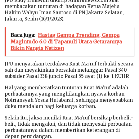
JPU Rudy Irmawan dikutip Antaranews.com saat
membacakan tuntutan di hadapan Ketua Majelis
Hakim Wahyu Iman Santoso di PN Jakarta Selatan,
Jakarta, Senin (16/1/2023).
Baca Juga:
Hastag Gempa Trending, Gempa
Magintudo 6.0 di Tapanuli Utara Getarannya
Bikin Nangis Netizen
JPU menyatakan terdakwa Kuat Ma’ruf terbukti secara
sah dan meyakinkan bersalah melanggar Pasal 340
subsider Pasal 338 juncto Pasal 55 ayat (1) ke-1 KUHP.
Hal yang memberatkan tuntutan Kuat Ma’ruf adalah
perbuatannya yang menghilangkan nyawa korban
Nofriansyah Yosua Hutabarat, sehingga menyebabkan
duka mendalam bagi keluarga korban.
Selain itu, jaksa menilai Kuat Ma’ruf bersikap berbelit-
belit, tidak mengakui, dan tidak menyesali perbuatan-
perbuatannya dalam memberikan keterangan di
depan persidangan.