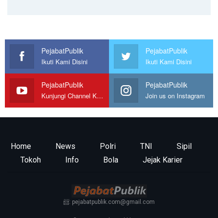
PejabatPublik
PejabatPublik
Ikuti Kami Disini
Ikuti Kami Disini
PejabatPublik
PejabatPublik
Kunjungi Channel Kami
Join us on Instagram
Home
News
Polri
TNI
Sipil
Tokoh
Info
Bola
Jejak Karier
📨: pejabatpublik.com@gmail.com