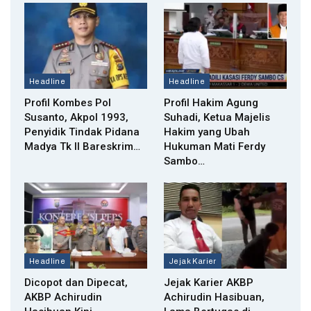
Headline
Headline
Profil Kombes Pol
Profil Hakim Agung
Susanto, Akpol 1993,
Suhadi, Ketua Majelis
Penyidik Tindak Pidana
Hakim yang Ubah
Madya Tk II Bareskrim…
Hukuman Mati Ferdy
Sambo…
Headline
Jejak Karier
Dicopot dan Dipecat,
Jejak Karier AKBP
AKBP Achirudin
Achirudin Hasibuan,