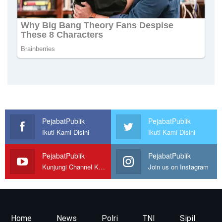
PejabatPublik
PejabatPublik
Ikuti Kami Disini
Ikuti Kami Disini
PejabatPublik
PejabatPublik
Kunjungi Channel Kami
Join us on Instagram
Home
News
Polri
TNI
Sipil