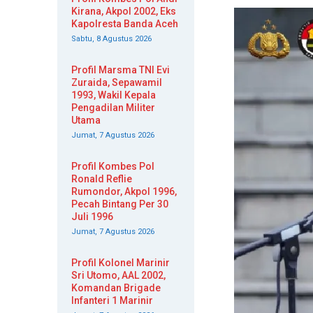
Kirana, Akpol 2002, Eks
Kapolresta Banda Aceh
Sabtu, 8 Agustus 2026
Profil Marsma TNI Evi
Zuraida, Sepawamil
1993, Wakil Kepala
Pengadilan Militer
Utama
Jumat, 7 Agustus 2026
Profil Kombes Pol
Ronald Reflie
Rumondor, Akpol 1996,
Pecah Bintang Per 30
Juli 1996
Jumat, 7 Agustus 2026
Profil Kolonel Marinir
Sri Utomo, AAL 2002,
Komandan Brigade
Infanteri 1 Marinir