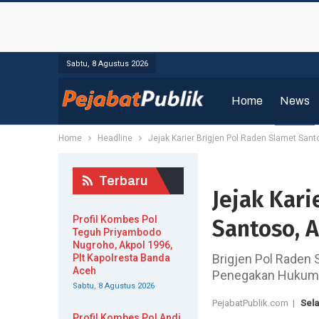
Sabtu, 8 Agustus 2026
Home
News
Home
Headline
Jejak Karier Brigjen Pol Raden Slamet San
Terbaru
Jejak Kari
Profil Kombes Pol
Santoso, 
Teguh Priyambodo
Nugroho, Akpol 1996,
Brigjen Pol Raden 
Plt Kapolresta Banda
Aceh
Penegakan Hukum (
Sabtu, 8 Agustus 2026
PejabatPublik.com |
Sela
Profil Kombes Pol Andi