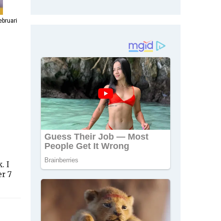
bruari
. I
r 7