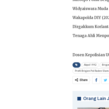
Widyaiswara Muda S
Wakapolda DIY (20
Dirgakkum Korlanta
Tenaga Ahli Menpo
Dosen Kepolisian U
Akpol 1992
Brigj
Profil Brigjen Pol Raden Sla
Share
Orang Lain 