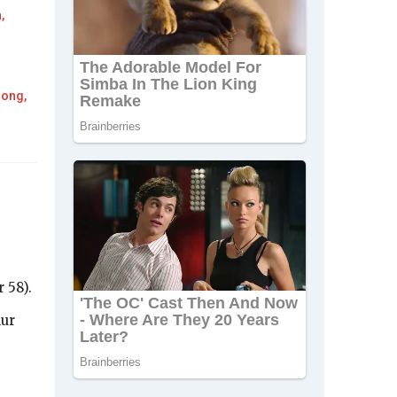
,
song,
 58).
mur