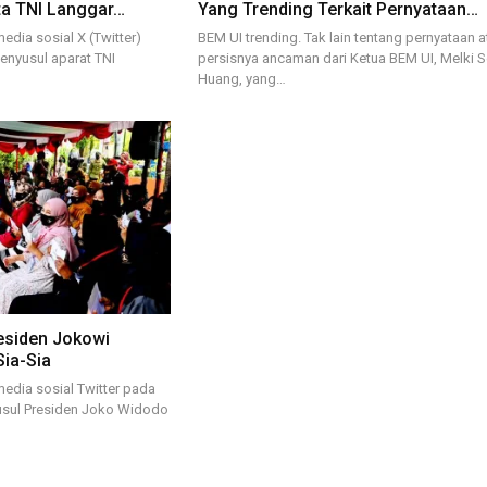
ta TNI Langgar…
Yang Trending Terkait Pernyataan…
edia sosial X (Twitter)
BEM UI trending. Tak lain tentang pernyataan 
enyusul aparat TNI
persisnya ancaman dari Ketua BEM UI, Melki 
Huang, yang…
esiden Jokowi
Sia-Sia
media sosial Twitter pada
usul Presiden Joko Widodo