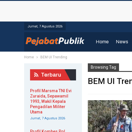
Jumat, 7 Agustus 2026
Home
News
Home
BEM UI Trending
Browsing Tag
Terbaru
BEM UI Tre
Profil Marsma TNI Evi
Zuraida, Sepawamil
1993, Wakil Kepala
Pengadilan Militer
Utama
Jumat, 7 Agustus 2026
Profil Kombes Pol