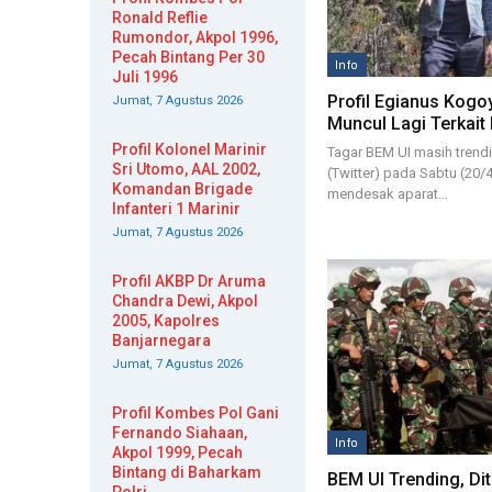
Ronald Reflie
Rumondor, Akpol 1996,
Pecah Bintang Per 30
Info
Juli 1996
Profil Egianus Kog
Jumat, 7 Agustus 2026
Muncul Lagi Terkait
Profil Kolonel Marinir
Tagar BEM UI masih trendi
Sri Utomo, AAL 2002,
(Twitter) pada Sabtu (20/
Komandan Brigade
mendesak aparat…
Infanteri 1 Marinir
Jumat, 7 Agustus 2026
Profil AKBP Dr Aruma
Chandra Dewi, Akpol
2005, Kapolres
Banjarnegara
Jumat, 7 Agustus 2026
Profil Kombes Pol Gani
Fernando Siahaan,
Info
Akpol 1999, Pecah
Bintang di Baharkam
BEM UI Trending, Di