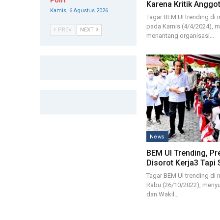
Polri
Karena Kritik Anggo
Kamis, 6 Agustus 2026
Tagar BEM UI trending di m
pada Kamis (4/4/2024), m
PREV
NEXT
menantang organisasi…
News
BEM UI Trending, Pr
Disorot Kerja3 Tapi 
Tagar BEM UI trending di 
Rabu (26/10/2022), meny
dan Wakil…