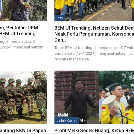
Info
oya, Pentolan-OPM
BEM UI Trending, Netizen Sebut De
 BEM UI Trending
Ndak Perlu Pengumuman, Konsolida
Dan…
ng di media sosial X
4/2024), menyusul netizen
Tagar BEM UI trending di media sosial X (Twitt
pada Sabtu (13/4/2024), menyusul netizen sor
rencana mahasiswa…
Jejak Karier
tantang KKN Di Papua
Profil Melki Sedek Huang, Ketua BE