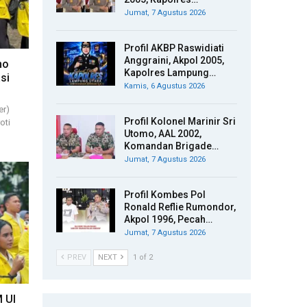
Jumat, 7 Agustus 2026
Profil AKBP Raswidiati
Anggraini, Akpol 2005,
mo
Kapolres Lampung…
si
Kamis, 6 Agustus 2026
er)
Profil Kolonel Marinir Sri
oti
Utomo, AAL 2002,
Komandan Brigade…
Jumat, 7 Agustus 2026
Profil Kombes Pol
Ronald Reflie Rumondor,
Akpol 1996, Pecah…
Jumat, 7 Agustus 2026
PREV
NEXT
1 of 2
M UI