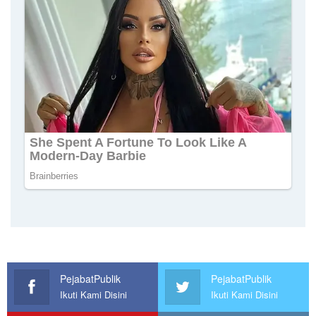
PejabatPublik
PejabatPublik
Ikuti Kami Disini
Ikuti Kami Disini