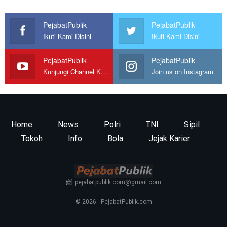
PejabatPublik
PejabatPublik
Ikuti Kami Disini
Ikuti Kami Disini
PejabatPublik
PejabatPublik
Kunjungi Channel Kami
Join us on Instagram
Home
News
Polri
TNI
Sipil
Tokoh
Info
Bola
Jejak Karier
📨: pejabatpublik.com@gmail.com
© 2026 - PejabatPublik.com
Tentang Kami
—
Redaksi
—
Info Iklan
—
Kontak
—
Pedoman Media Siber