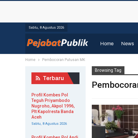
Sabtu, 8 Agustus 2026
Home
News
Home
Pembocoran Putusan MK
Browsing Tag
Terbaru
Pembocora
Profil Kombes Pol
Teguh Priyambodo
Nugroho, Akpol 1996,
Plt Kapolresta Banda
Aceh
Sabtu, 8 Agustus 2026
Profil Kombes Pol Andi