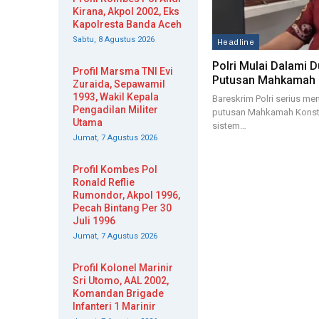
Kirana, Akpol 2002, Eks
Kapolresta Banda Aceh
Sabtu, 8 Agustus 2026
Headline
Polri Mulai Dalami
Profil Marsma TNI Evi
Putusan Mahkamah K
Zuraida, Sepawamil
1993, Wakil Kepala
Bareskrim Polri serius m
Pengadilan Militer
putusan Mahkamah Konstitu
Utama
sistem…
Jumat, 7 Agustus 2026
Profil Kombes Pol
Ronald Reflie
Rumondor, Akpol 1996,
Pecah Bintang Per 30
Juli 1996
Jumat, 7 Agustus 2026
Profil Kolonel Marinir
Sri Utomo, AAL 2002,
Komandan Brigade
Infanteri 1 Marinir