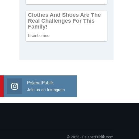
PejabatPublik
Join us on Instagram
© 2026 - PejabatPublik.com