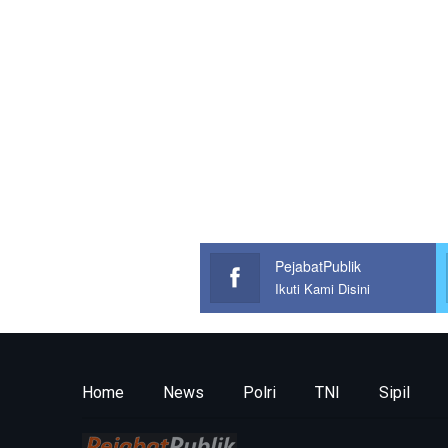
PejabatPublik
Ikuti Kami Disini
Home
News
Polri
TNI
Sipil