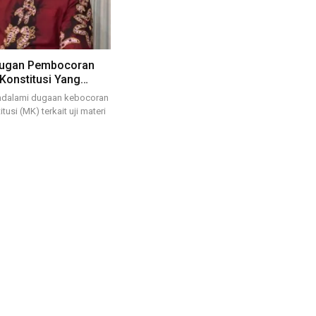
 Dugan Pembocoran
onstitusi Yang…
endalami dugaan kebocoran
si (MK) terkait uji materi