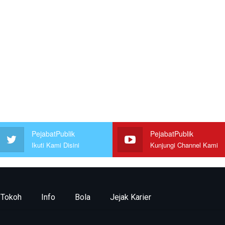
PejabatPublik
PejabatPublik
Ikuti Kami Disini
Kunjungi Channel Kami
Tokoh
Info
Bola
Jejak Karier