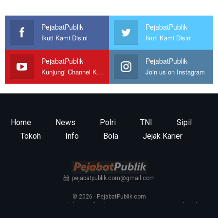
PejabatPublik
PejabatPublik
Ikuti Kami Disini
Ikuti Kami Disini
PejabatPublik
PejabatPublik
Kunjungi Channel Kami
Join us on Instagram
Home
News
Polri
TNI
Sipil
Tokoh
Info
Bola
Jejak Karier
📨: pejabatpublik.com@gmail.com
© 2026 - PejabatPublik.com
Tentang Kami
—
Redaksi
—
Info Iklan
—
Kontak
—
Pedoman Media Siber