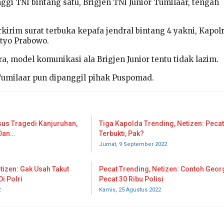
ggi TNI bintang satu, Brigjen TNI Junior Tumilaar, tengah
kirim surat terbuka kepafa jendral bintang 4 yakni, Kapolr
istyo Prabowo.
, model komunikasi ala Brigjen Junior tentu tidak lazim.
 Tumilaar pun dipanggil pihak Puspomad.
us Tragedi Kanjuruhan,
Tiga Kapolda Trending, Netizen: Pecat
 Dan…
Terbukti, Pak?
Jumat, 9 September 2022
tizen: Gak Usah Takut
Pecat Trending, Netizen: Contoh Geor
Di Polri
Pecat 30 Ribu Polisi
2
Kamis, 25 Agustus 2022