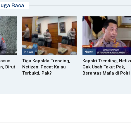
Juga Baca
News
News
Kasus
Tiga Kapolda Trending,
Kapolri Trending, Netiz
n, Dirut
Netizen: Pecat Kalau
Gak Usah Takut Pak,
n
Terbukti, Pak?
Berantas Mafia di Polri