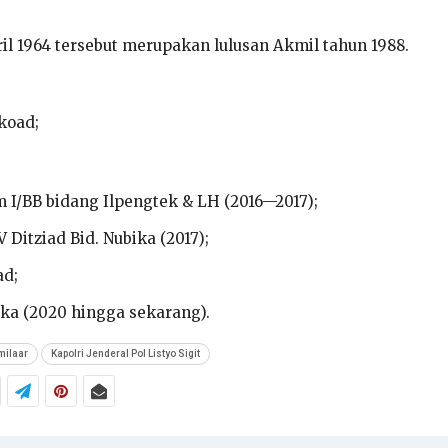
ril 1964 tersebut merupakan lulusan Akmil tahun 1988.
koad;
m I/BB bidang Ilpengtek & LH (2016—2017);
 Ditziad Bid. Nubika (2017);
ad;
ka (2020 hingga sekarang).
milaar
Kapolri Jenderal Pol Listyo Sigit