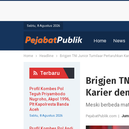
Sabtu, 8 Agustus 2026
Home
News
Home
Headline
Brigjen TNI Junior Tumilaar Pertaruhkan Ka
Terbaru
Brigjen TN
Profil Kombes Pol
Karier de
Teguh Priyambodo
Nugroho, Akpol 1996,
Meski berbeda matr
Plt Kapolresta Banda
Aceh
Sabtu, 8 Agustus 2026
PejabatPublik.com |
Juma
Profil Kombes Pol Andi