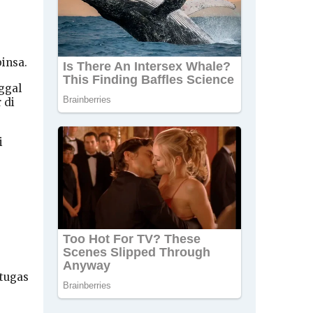
insa.
ggal
 di
i
rtugas