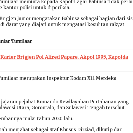
 Tumilaar meminta kepada Kapolri agar Babinsa tidak perlu
 kantor polisi untuk diperiksa.
 Brigjen Junior mengatakan Babinsa sebagai bagian dari si
di darat yang diajari untuk mengatasi kesulitan rakyat
uniar Tumilaar
 Karier Brigjen Pol Alfred Papare, Akpol 1995, Kapolda
 Tumilaar merupakan Inspektur Kodam X11 Merdeka.
i jajaran pejabat Komando Kewilayahan Pertahanan yang
ulawesi Utara, Gorontalo, dan Sulawesi Tengah tersebut.
iembannya mulai tahun 2020 lalu.
ah menjabat sebagai Staf Khusus Dirziad, dikutip dari