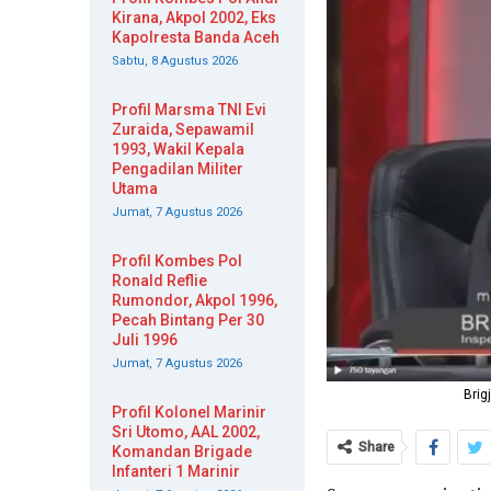
Kirana, Akpol 2002, Eks
Kapolresta Banda Aceh
Sabtu, 8 Agustus 2026
Profil Marsma TNI Evi
Zuraida, Sepawamil
1993, Wakil Kepala
Pengadilan Militer
Utama
Jumat, 7 Agustus 2026
Profil Kombes Pol
Ronald Reflie
Rumondor, Akpol 1996,
Pecah Bintang Per 30
Juli 1996
Jumat, 7 Agustus 2026
Brig
Profil Kolonel Marinir
Sri Utomo, AAL 2002,
Share
Komandan Brigade
Infanteri 1 Marinir