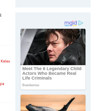
i
 Kalau
gia