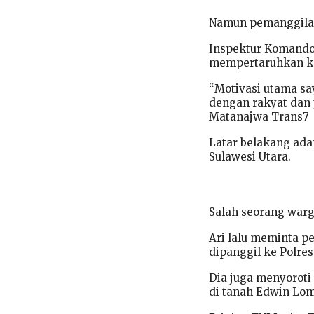
Namun pemanggilan
Inspektur Komando 
mempertaruhkan kar
“Motivasi utama s
dengan rakyat dan 
Matanajwa Trans7
Latar belakang ada
Sulawesi Utara.
Salah seorang warga
Ari lalu meminta p
dipanggil ke Polre
Dia juga menyoroti
di tanah Edwin Lo