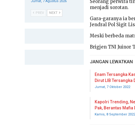
Seorang perwira tin
Jumat, 7 Agustus 2026
menjadi sorotan.
PREV
NEXT
Gara-garanya ia ber
Jendral Pol Sigit L
Meski berbeda matra
Brigjen TNI Juinor
JANGAN LEWATKAN
Enam Tersangka Kas
Dirut LIB Tersangka
Jumat, 7 Oktober 2022
Kapolri Trending, Ne
Pak, Berantas Mafia 
Kamis, 8 September 202