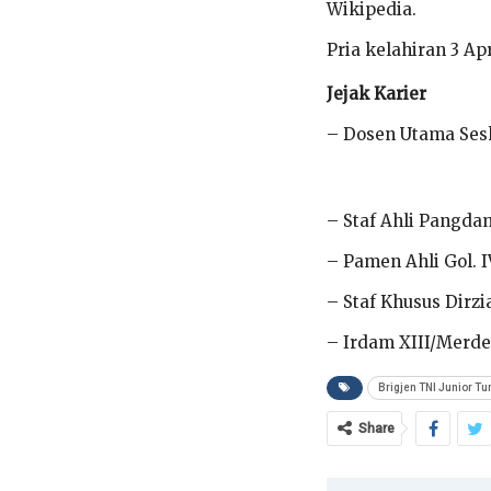
Wikipedia.
Pria kelahiran 3 Ap
Jejak Karier
– Dosen Utama Ses
– Staf Ahli Pangda
– Pamen Ahli Gol. IV
– Staf Khusus Dirzi
– Irdam XIII/Merde
Brigjen TNI Junior Tu
Share