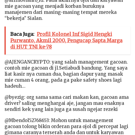
@arifnovianto_id: Pada akhirnya ojol dan karyawan
mie gacoan yang menjadi korban buruknya
manajemen dari masing-masing tempat mereka
“bekerja” Sialan.
Baca Juga:
Profil Kolonel Inf Sigid Hengki
Purwanto, Akmil 2000, Pengucap Sapta Marga
di HUT TNI ke-78
@AJENGANCRYPTO: yang salah management gacoan.
contoh mie gacoan di jl.Setiabudi bandung. Yang saya
liat kasir nya cuman dua, bagian dapur yang masak
mie cuman 4 orang, pada ga pake safety shoes lagi
hadeuh…
@byezig: org sama sama cari makan kan, gacoan ama
driver? saling menghargai aje, jangan mau enaknya
sendiri kek yang lain juga ga susah ngejar rezeki
@Mbendol52768653: Mohon untuk management
gacoan tolong bikin orderan para ojol di percepat lagi
gimana caranya terserah anda dan untuk karyawan