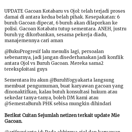
UPDATE Gacoan Kotabaru vs Ojol: telah terjadi proses
damai di antara kedua belah pihak. Kesepakatan: 6
buruh Gacoan dipecat, 6 buruh akan dilaporkan ke
polisi. Gacoan Kotabatu tutup sementara. ANEH, justru
buruh yg dikorbankan, sesama pekerja diadu,
manajemennya cari aman
@BukuProgresif lalu menulis lagi, persoalan
sebenarnya, jadi jangan disederhanakan jadi konflik
antara Ojol vs Buruh Gacoan. Mereka sama2
tereksploitasi guys
Sementara itu akun @BuruhYogyakarta langsung
membuat pengumuman, buat karyawan gacoan yang
dinonaktifkan, kalau butuh konsultasi hukum atau
sekedar tanya-tanya, boleh DM kami atau
@SemestaBuruh PHK sebisa mungkin dihindari
Berikut Cuitan Sejumlah netizen terkait update Mie
Gacoan.