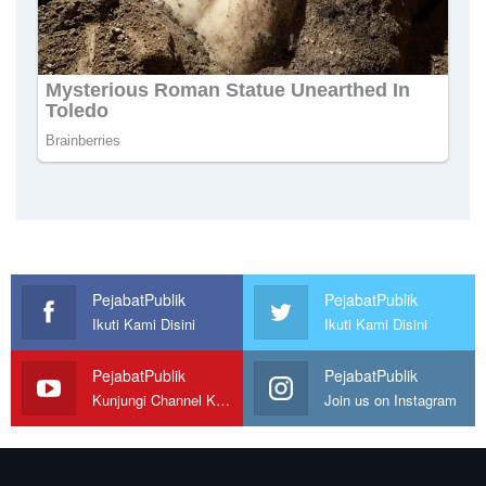
PejabatPublik
PejabatPublik
Ikuti Kami Disini
Ikuti Kami Disini
PejabatPublik
PejabatPublik
Kunjungi Channel Kami
Join us on Instagram