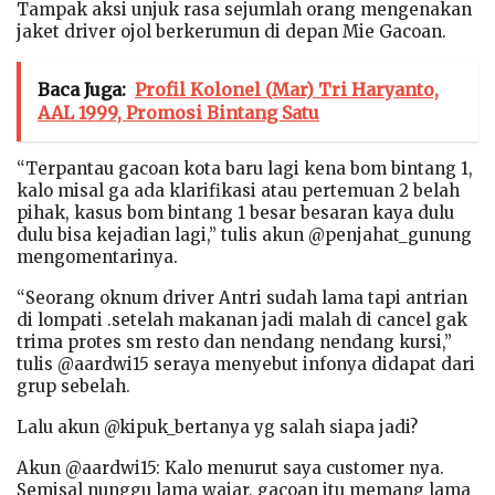
Tampak aksi unjuk rasa sejumlah orang mengenakan
jaket driver ojol berkerumun di depan Mie Gacoan.
Baca Juga:
Profil Kolonel (Mar) Tri Haryanto,
AAL 1999, Promosi Bintang Satu
“Terpantau gacoan kota baru lagi kena bom bintang 1,
kalo misal ga ada klarifikasi atau pertemuan 2 belah
pihak, kasus bom bintang 1 besar besaran kaya dulu
dulu bisa kejadian lagi,” tulis akun @penjahat_gunung
mengomentarinya.
“Seorang oknum driver Antri sudah lama tapi antrian
di lompati .setelah makanan jadi malah di cancel gak
trima protes sm resto dan nendang nendang kursi,”
tulis @aardwi15 seraya menyebut infonya didapat dari
grup sebelah.
Lalu akun @kipuk_bertanya yg salah siapa jadi?
Akun @aardwi15: Kalo menurut saya customer nya.
Semisal nunggu lama wajar, gacoan itu memang lama