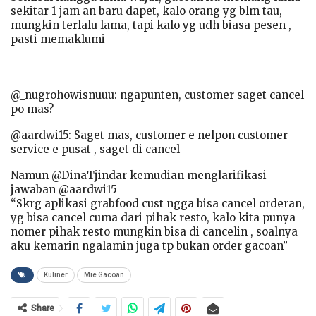
sekitar 1 jam an baru dapet, kalo orang yg blm tau,
mungkin terlalu lama, tapi kalo yg udh biasa pesen ,
pasti memaklumi
@_nugrohowisnuuu: ngapunten, customer saget cancel
po mas?
@aardwi15: Saget mas, customer e nelpon customer
service e pusat , saget di cancel
Namun @DinaTjindar kemudian menglarifikasi
jawaban @aardwi15
“Skrg aplikasi grabfood cust ngga bisa cancel orderan,
yg bisa cancel cuma dari pihak resto, kalo kita punya
nomer pihak resto mungkin bisa di cancelin , soalnya
aku kemarin ngalamin juga tp bukan order gacoan”
Kuliner
Mie Gacoan
Share