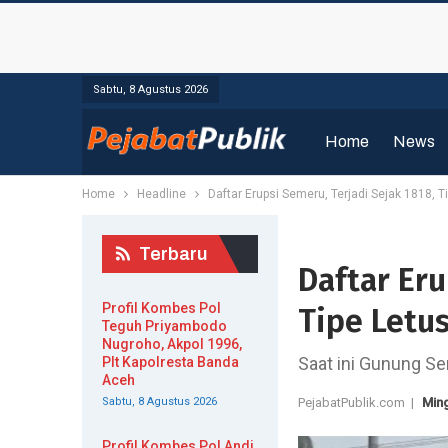
Sabtu, 8 Agustus 2026
Home
News
Home
Headline
Daftar Erupsi Semeru, Terjadi Sejak 1818, T
Terbaru
Daftar Eru
Profil Kombes Pol
Tipe Letus
Teguh Priyambodo
Nugroho, Akpol 1996,
Saat ini Gunung Se
Plt Kapolresta Banda
Aceh
Sabtu, 8 Agustus 2026
PejabatPublik.com |
Min
Profil Kombes Pol Andi