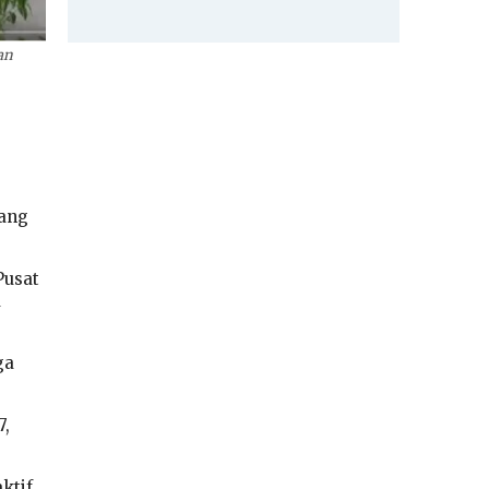
an
yang
Pusat
a
ga
7,
ktif