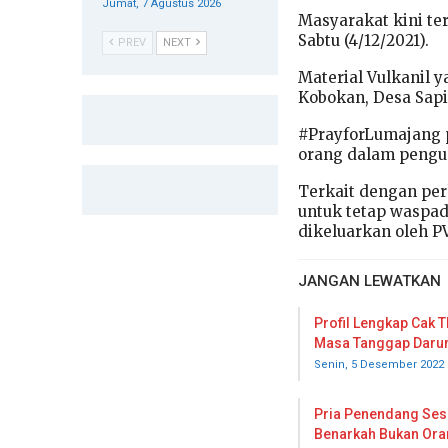
Jumat, 7 Agustus 2026
Masyarakat kini t
Sabtu (4/12/2021).
PREV
NEXT
Material Vulkanil 
Kobokan, Desa Sapi
#PrayforLumajang p
orang dalam pengu
Terkait dengan pe
untuk tetap waspa
dikeluarkan oleh 
JANGAN LEWATKAN
Profil Lengkap Cak T
Masa Tanggap Daru
Senin, 5 Desember 2022
Pria Penendang Sesa
Benarkah Bukan Or