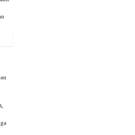
an
tan
4,
gga