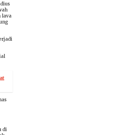
adius
wah
 lava
nung
erjadi
ial
at
nas
 di