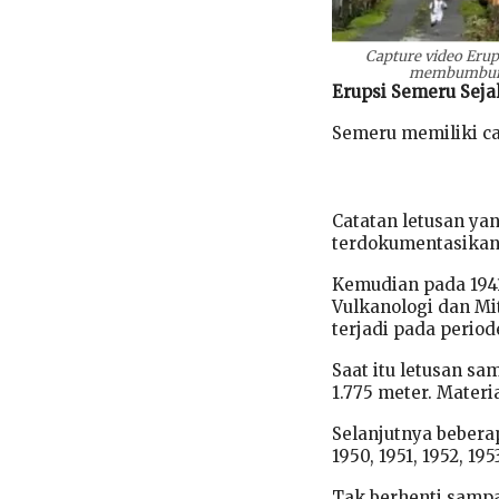
Capture video Eru
membumbung t
Erupsi Semeru Seja
Semeru memiliki ca
Catatan letusan ya
terdokumentasikan
Kemudian pada 1941
Vulkanologi dan Mi
terjadi pada period
Saat itu letusan sa
1.775 meter. Mater
Selanjutnya beberap
1950, 1951, 1952, 195
Tak berhenti sampa