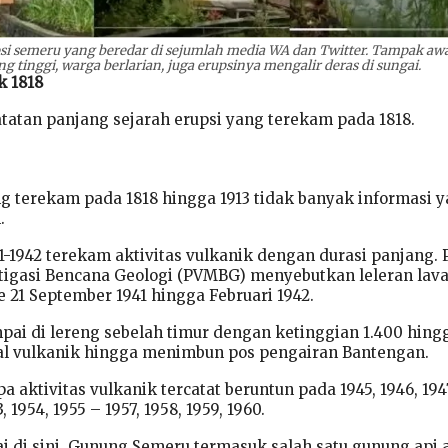
psi semeru yang beredar di sejumlah media WA dan Twitter. Tampak aw
inggi, warga berlarian, juga erupsinya mengalir deras di sungai.
k 1818
tatan panjang sejarah erupsi yang terekam pada 1818.
ng terekam pada 1818 hingga 1913 tidak banyak informasi 
.
-1942 terekam aktivitas vulkanik dengan durasi panjang. 
tigasi Bencana Geologi (PVMBG) menyebutkan leleran lav
e 21 September 1941 hingga Februari 1942.
mpai di lereng sebelah timur dengan ketinggian 1.400 hing
ial vulkanik hingga menimbun pos pengairan Bantengan.
a aktivitas vulkanik tercatat beruntun pada 1945, 1946, 194
3, 1954, 1955 – 1957, 1958, 1959, 1960.
i di sini, Gunung Semeru termasuk salah satu gunung api a