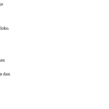
ke
loko.
kan
an dan