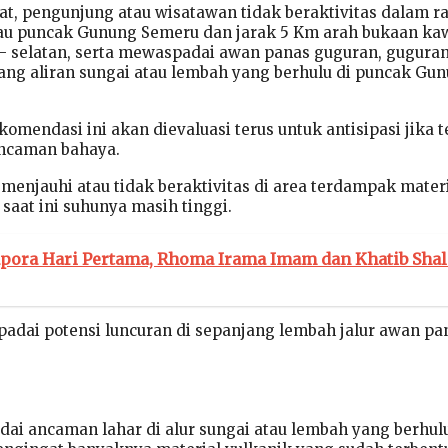
t, pengunjung atau wisatawan tidak beraktivitas dalam r
tau puncak Gunung Semeru dan jarak 5 Km arah bukaan ka
 – selatan, serta mewaspadai awan panas guguran, guguran
jang aliran sungai atau lembah yang berhulu di puncak Gu
komendasi ini akan dievaluasi terus untuk antisipasi jika t
ancaman bahaya.
menjauhi atau tidak beraktivitas di area terdampak mater
saat ini suhunya masih tinggi.
apora Hari Pertama, Rhoma Irama Imam dan Khatib Shal
spadai potensi luncuran di sepanjang lembah jalur awan pa
i ancaman lahar di alur sungai atau lembah yang berhulu