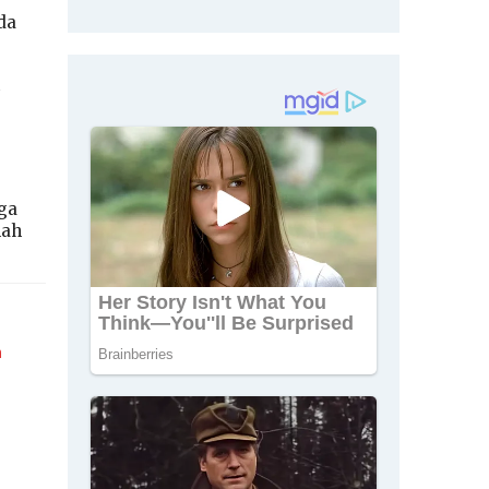
da
ga
lah
n