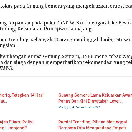
erfokus pada Gunung Semeru yang mengeluarkan erupsi pa
yang terpantau pada pukul 15.20 WIB ini mengarah ke Besuk
turang, Kecamatan Pronojiwo, Lumajang.
un trending, sebanyak 13 orang meninggal dunia, ratusan
ngsian.
rkembangan erupsi Gunung Semeru, BNPB mengimbau war
da dan siaga dengan memperhatikan rekomendasi yang te
PVMBG.
horiq, Tetapkan 14 Hari
Gunung Semeru Lama Keluarkan Awa
rat…
Panas Dan Kini Dinyatakan Level…
Minggu, 4 Desember 2022
jen Diburu Polisi,
Rumini Trending, Pilihan Meninggal
ang Lumajang?
Bersama Ortu Mengundang Empati