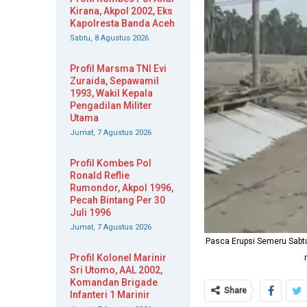
Kirana, Akpol 2002, Eks
Kapolresta Banda Aceh
Sabtu, 8 Agustus 2026
Profil Marsma TNI Evi
Zuraida, Sepawamil
1993, Wakil Kepala
Pengadilan Militer
Utama
Jumat, 7 Agustus 2026
Profil Kombes Pol
Ronald Reflie
Rumondor, Akpol 1996,
Pecah Bintang Per 30
Juli 1996
Jumat, 7 Agustus 2026
Pasca Erupsi Semeru Sabt
Profil Kolonel Marinir
Sri Utomo, AAL 2002,
Komandan Brigade
Share
Infanteri 1 Marinir