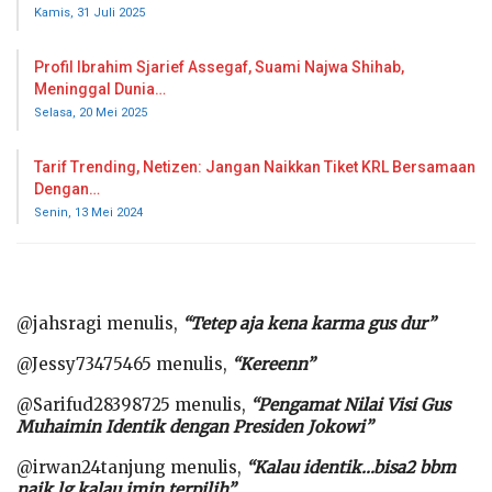
Kamis, 31 Juli 2025
Profil Ibrahim Sjarief Assegaf, Suami Najwa Shihab,
Meninggal Dunia…
Selasa, 20 Mei 2025
Tarif Trending, Netizen: Jangan Naikkan Tiket KRL Bersamaan
Dengan…
Senin, 13 Mei 2024
@jahsragi menulis,
“Tetep aja kena karma gus dur”
@Jessy73475465 menulis,
“Kereenn”
@Sarifud28398725 menulis,
“Pengamat Nilai Visi Gus
Muhaimin Identik dengan Presiden Jokowi”
@irwan24tanjung menulis,
“Kalau identik…bisa2 bbm
naik lg kalau imin terpilih”