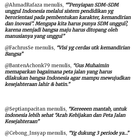
@AhmadRafaza menulis,
“”Penyiapan SDM-SDM
unggul Indonesia melalui sistem pendidikan yg
berorientasi pada pembentukan karakter, kemandirian
dan inovasi”. Mengapa kita harus punya SDM unggul?,
karena menjadi bangsa maju harus ditopang oleh
manusianya yang unggul”
@FachrusSe menulis,
“Visi yg cerdas utk kemandirian
Bangsa”
@BantenAchonk79 menulis,
“Gus Muhaimin
memaparkan bagaimana peta jalan yang harus
dilakukan bangsa Indonesia agar mampu mewujudkan
kesejahteraan lahir & batin.”
@Septianpacitan menulis,
“Kereeeen mantab, untuk
indonesia lebih sehat “Arah Kebijakan dan Peta Jalan
Kesejahteraan”
@Cebong_Insyap menulis,
“Yg dukung 3 periode ya…”