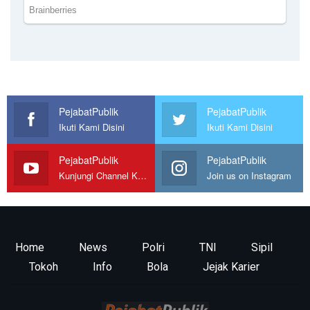
PejabatPublik
PejabatPublik
Ikuti Kami Disini
Ikuti Kami Disini
PejabatPublik
PejabatPublik
Kunjungi Channel Kami
Join us on Instagram
Home
News
Polri
TNI
Sipil
Tokoh
Info
Bola
Jejak Karier