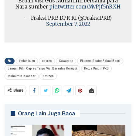
Bedah visi Gus Muhaimin bersama para
Nara sumber
pic.twitter.com/MvPjf5nRXH
— Fraksi PKB DPR RI (@FraksiPKB)
September 7, 2022
bedah buku
capres
Cawapres
Ekonom Senior Faisal Basri
Jangan Pilih Capres Tanpa Visi Berantas Korupsi
Ketua Umum PKB
Muhaimin Iskandar
Netizen
Share
Orang Lain Juga Baca