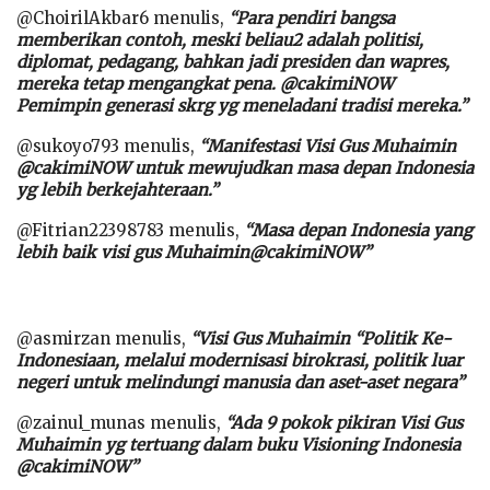
@ChoirilAkbar6 menulis,
“Para pendiri bangsa
memberikan contoh, meski beliau2 adalah politisi,
diplomat, pedagang, bahkan jadi presiden dan wapres,
mereka tetap mengangkat pena. @cakimiNOW
Pemimpin generasi skrg yg meneladani tradisi mereka.”
@sukoyo793 menulis,
“Manifestasi Visi Gus Muhaimin
@cakimiNOW untuk mewujudkan masa depan Indonesia
yg lebih berkejahteraan.”
@Fitrian22398783 menulis,
“Masa depan Indonesia yang
lebih baik visi gus Muhaimin@cakimiNOW”
@asmirzan menulis,
“Visi Gus Muhaimin “Politik Ke-
Indonesiaan, melalui modernisasi birokrasi, politik luar
negeri untuk melindungi manusia dan aset-aset negara”
@zainul_munas menulis,
“Ada 9 pokok pikiran Visi Gus
Muhaimin yg tertuang dalam buku Visioning Indonesia
@cakimiNOW”