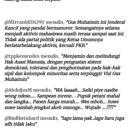
@MIrvan68334390 menulis,
“Gus Muhaimin ini Jenderal
Kancil yang pandai bermanuver. Semangatnya selama
menjadi aktivis mahasiswa masih terasa sampai saat ini.
Tidak ada partai politik yang Ketua Umumnya
berlatarbelakang aktivis, kecuali PKB.”
@tppkemendes menulis,
“Menjamin dan melindungi
Hak Asasi Manusia, dengan penguatan sistem
demokrasi, toleransi dan penghormatan pada hak-hak
sipil dan kelompok minoritas serta terpinggir Visi Gus
Muhaimin”
@AbduljosM menulis,
“WA laaaah… Saiki piye nasibe
wong ndeso….. Sampean mrene.. . Pupuk petani mahal
dan langka… Panen harga murah…. Wes mboh… Suwe
suwe tambah jengkel akeh omonge… Wujude ….????”
@BmRheinhard menulis,
“lagu lama pak..lagu baru juga
sdh tidak laku”