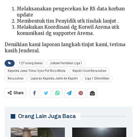
Melaksanakan pengecekan ke RS data korban
update
Membentuk tim Penyidik utk tindak lanjut .
Melakukan Koordinasi dg Korwil Arema utk
komunikasi dg supporter Arema.
Demikian kami laporan langkah tinjut kami, terima
kasih Jenderal.
127 orang tewas
Jokowi Hentikan Liga 1
Kapolda Jawa Timur Irjen Pol Nico Afinta
Kapolri Usut Kerusuhan
Kerusuhan
Laporan Kapolda Jatim ke Kapolri
Liga 1 Dihentikan
Share
Orang Lain Juga Baca