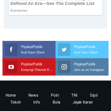
PejabatPublik
PejabatPublik
Ikuti Kami Disini
Ikuti Kami Disini
PejabatPublik
PejabatPublik
Kunjungi Channel Kami
Join us on Instagram
Home
News
Polri
TNI
Sipil
Tokoh
Info
Bola
Jejak Karier