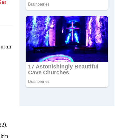
 Gas
antan
2).
ikin