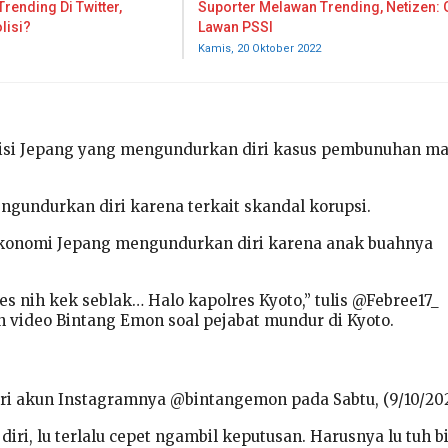
Trending Di Twitter,
Suporter Melawan Trending, Netizen:
lisi?
Lawan PSSI
Kamis, 20 Oktober 2022
lisi Jepang yang mengundurkan diri kasus pembunuhan m
gundurkan diri karena terkait skandal korupsi.
ekonomi Jepang mengundurkan diri karena anak buahnya
s nih kek seblak… Halo kapolres Kyoto,” tulis @Febree17_
video Bintang Emon soal pejabat mundur di Kyoto.
dari akun Instagramnya @bintangemon pada Sabtu, (9/10/202
iri, lu terlalu cepet ngambil keputusan. Harusnya lu tuh b