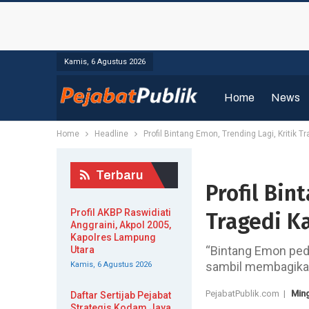
Kamis, 6 Agustus 2026
Home
News
Home
Headline
Profil Bintang Emon, Trending Lagi, Kritik 
Terbaru
Profil Bin
Profil AKBP Raswidiati
Tragedi K
Anggraini, Akpol 2005,
Kapolres Lampung
“Bintang Emon pede
Utara
sambil membagika
Kamis, 6 Agustus 2026
PejabatPublik.com |
Ming
Daftar Sertijab Pejabat
Strategis Kodam Jaya,