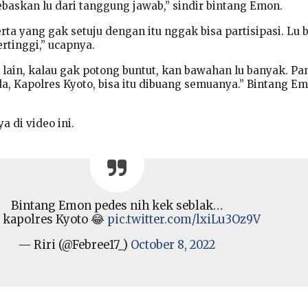
askan lu dari tanggung jawab,” sindir bintang Emon.
erta yang gak setuju dengan itu nggak bisa partisipasi. Lu 
ertinggi,” ucapnya.
 lain, kalau gak potong buntut, kan bawahan lu banyak. Pa
a, Kapolres Kyoto, bisa itu dibuang semuanya.” Bintang E
 di video ini.
Bintang Emon pedes nih kek seblak…
 kapolres Kyoto 😂
pic.twitter.com/lxiLu3Oz9V
— Riri (@Febree17_)
October 8, 2022