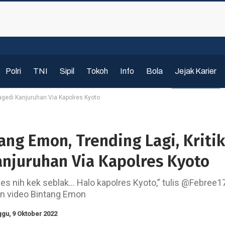
Polri
TNI
Sipil
Tokoh
Info
Bola
Jejak Karier
Tragedi Kanjuruhan Via Kapolres Kyoto
tang Emon, Trending Lagi, Kritik
anjuruhan Via Kapolres Kyoto
s nih kek seblak… Halo kapolres Kyoto,” tulis @Febree1
n video Bintang Emon
gu, 9 Oktober 2022