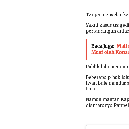
Tanpa menyebutkan 
Yakni kasus traged
pertandingan anta
Baca Juga:
Malin
Maaf oleh Kons
Publik lalu menunt
Beberapa pihak lal
Iwan Bule mundur 
bola.
Namun mantan Kapol
diantaranya Panpel