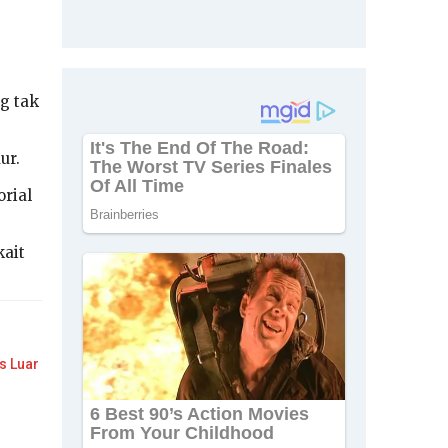
g tak
ur.
orial
kait
s Luar