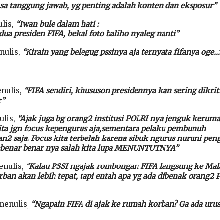
sa tanggung jawab, yg penting adalah konten dan eksposur”
lis,
“Iwan bule dalam hati :
ua presiden FIFA, bekal foto baliho nyaleg nanti”
nulis,
“Kirain yang belegug pssinya aja ternyata fifanya oge…
nulis,
“FIFA sendiri, khususon presidennya kan sering dikrit
r”
ulis,
“Ajak juga bg orang2 institusi POLRI nya jenguk kerum
ita jgn focus kepengurus aja,sementara pelaku pembunuh
n2 saja. Focus kita terbelah karena sibuk ngurus nuruni pen
sebenar benar nya salah kita lupa MENUNTUTNYA”
enulis,
“Kalau PSSI ngajak rombongan FIFA langsung ke Mal
ban akan lebih tepat, tapi entah apa yg ada dibenak orang2 
menulis,
“Ngapain FIFA di ajak ke rumah korban? Ga ada uru