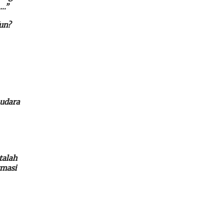
….”
un?
audara
talah
rmasi