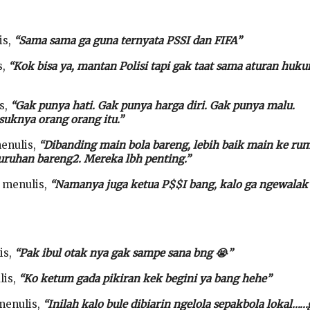
is,
“Sama sama ga guna ternyata PSSI dan FIFA”
s,
“Kok bisa ya, mantan Polisi tapi gak taat sama aturan huku
s,
“Gak punya hati. Gak punya harga diri. Gak punya malu.
uknya orang orang itu.”
enulis,
“Dibanding main bola bareng, lebih baik main ke ru
uruhan bareng2. Mereka lbh penting.”
menulis,
“Namanya juga ketua P$$I bang, kalo ga ngewala
is,
“Pak ibul otak nya gak sampe sana bng 😭”
lis,
“Ko ketum gada pikiran kek begini ya bang hehe”
menulis,
“Inilah kalo bule dibiarin ngelola sepakbola lokal……