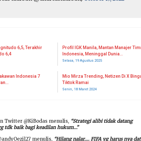
itudo 6,5, Terakhir
Profil IGK Manila, Mantan Manajer Ti
do 6,4
Indonesia, Meninggal Dunia…
Selasa, 19 Agustus 2025
takawan Indonesia 7
Mio Mirza Trending, Netizen Di X Bing
awan…
Tiktok Ramai
Senin, 18 Maret 2024
un Twitter @KiBodas menulis,
“Strategi alibi tidak datang
g tdk baik bagi keadilan hukum…”
@andyOezil27 menulis,
“Hilang nalar…. FIFA yg harus nya da