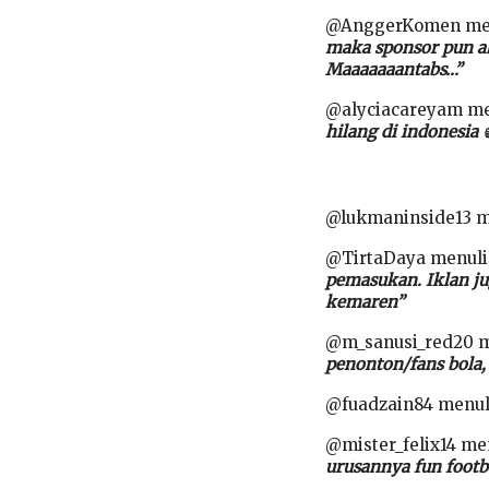
@AnggerKomen me
maka sponsor pun a
Maaaaaaantabs…”
@alyciacareyam me
hilang di indonesia 
@lukmaninside13 m
@TirtaDaya menuli
pemasukan. Iklan ju
kemaren”
@m_sanusi_red20 m
penonton/fans bola,
@fuadzain84 menul
@mister_felix14 me
urusannya fun foot