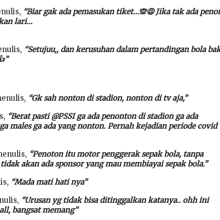
nulis,
“Biar gak ada pemasukan tiket…🙊😅 Jika tak ada peno
kan lari…
nulis,
“Setujuu,, dan kerusuhan dalam pertandingan bola ba
👍”
enulis,
“Gk sah nonton di stadion, nonton di tv aja,”
s,
“Berat pasti @PSSI ga ada penonton di stadion ga ada
ga males ga ada yang nonton. Pernah kejadian periode covid
enulis,
“Penoton itu motor penggerak sepak bola, tanpa
 tidak akan ada sponsor yang mau membiayai sepak bola.”
is,
“Mada mati hati nya”
nulis,
“Urusan yg tidak bisa ditinggalkan katanya.. ohh ini
ball, bangsat memang”