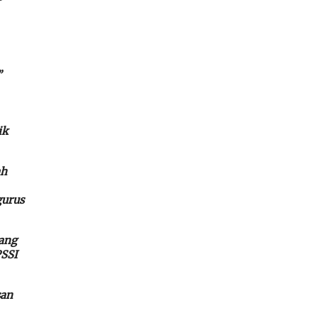
”
ik
ah
gurus
ang
PSSI
san