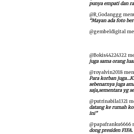
punya empati dan ra
@R_Godanggg menu
“Mayan ada foto berd
@gembeldigital me
@Bokis44224322 me
juga sama orang lua
@royalvin2018 men
Para korban juga…K
sebenarnya juga ama
saja,sementara yg 
@putrinabila1321 m
datang ke rumah kor
ini”
@papafranku6666 
dong presiden FIFA.