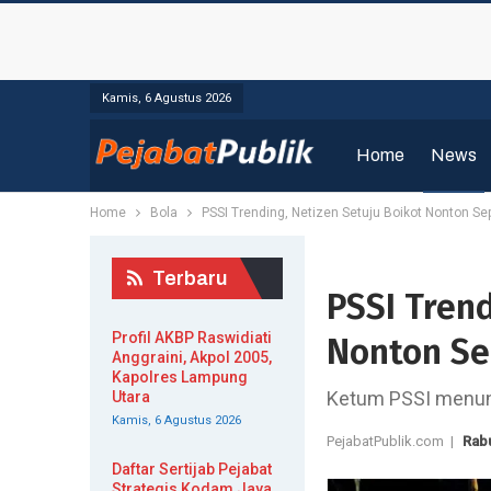
Kamis, 6 Agustus 2026
Home
News
Home
Bola
PSSI Trending, Netizen Setuju Boikot Nonton Se
Terbaru
PSSI Trend
Profil AKBP Raswidiati
Nonton Se
Anggraini, Akpol 2005,
Kapolres Lampung
Ketum PSSI menund
Utara
Kamis, 6 Agustus 2026
PejabatPublik.com |
Rabu
Daftar Sertijab Pejabat
Strategis Kodam Jaya,