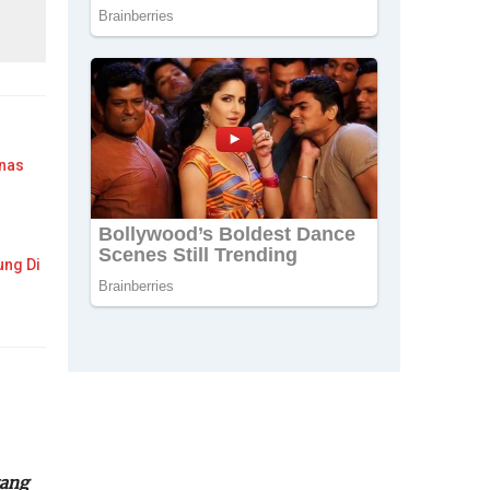
mnas
ung Di
tang