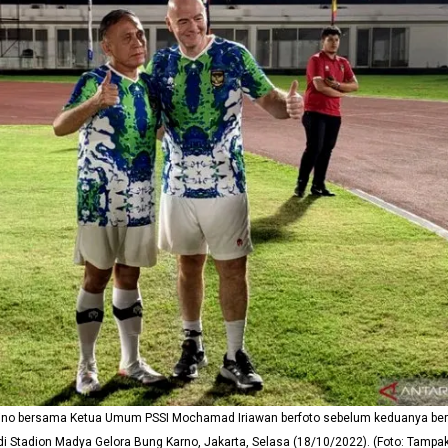
ntino bersama Ketua Umum PSSI Mochamad Iriawan berfoto sebelum keduanya ber
i Stadion Madya Gelora Bung Karno, Jakarta, Selasa (18/10/2022). (Foto: Tampak