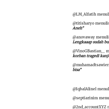
@LM_Alfatih menul
@titisharyo menuli
Aneh”
@anovaway menuli
Lengkaaap sudah bus
@VinoGBastian__ m
korban tragedi kanj
@muhamadtsawier 
bisa”
@IqbalAlinel menul
@septiarinim menu
@2nd_accountXYZ 