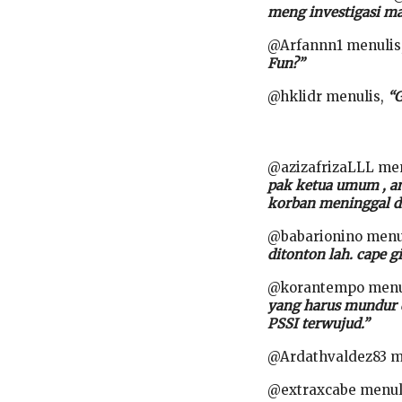
meng investigasi ma
@Arfannn1 menulis
Fun?”
@hklidr menulis,
“G
@azizafrizaLLL me
pak ketua umum , an
korban meninggal di
@babarionino menu
ditonton lah. cape gi
@korantempo menu
yang harus mundur d
PSSI terwujud.”
@Ardathvaldez83 m
@extraxcabe menul