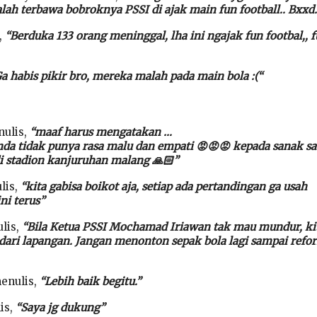
lah terbawa bobroknya PSSI di ajak main fun football.. Bxxd
,
“Berduka 133 orang meninggal, lha ini ngajak fun footbal,, f
a habis pikir bro, mereka malah pada main bola :(“
nulis,
“maaf harus mengatakan …
da tidak punya rasa malu dan empati 😡😡😡 kepada sanak s
 stadion kanjuruhan malang 🙏🏻”
lis,
“kita gabisa boikot aja, setiap ada pertandingan ga usah
ni terus”
lis,
“Bila Ketua PSSI Mochamad Iriawan tak mau mundur, ki
ari lapangan. Jangan menonton sepak bola lagi sampai refo
enulis,
“Lebih baik begitu.”
is,
“Saya jg dukung”