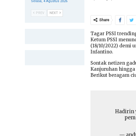
Selasa, 4 Agustus 2026
PREV
NEXT
Share
Tagar PSSI trending
Ketum PSSI menunda
(18/10/2022) demi 
Infantino.
Sontak netizen ga
Kanjuruhan hingga 
Berikut beragam ci
Hadirin
peme
— and