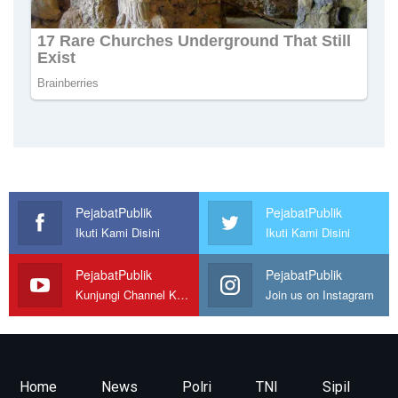
PejabatPublik
PejabatPublik
Ikuti Kami Disini
Ikuti Kami Disini
PejabatPublik
PejabatPublik
Kunjungi Channel Kami
Join us on Instagram
Home
News
Polri
TNI
Sipil