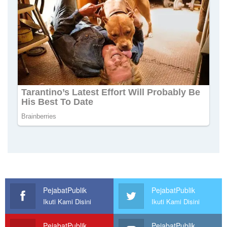
PejabatPublik
PejabatPublik
Ikuti Kami Disini
Ikuti Kami Disini
PejabatPublik
PejabatPublik