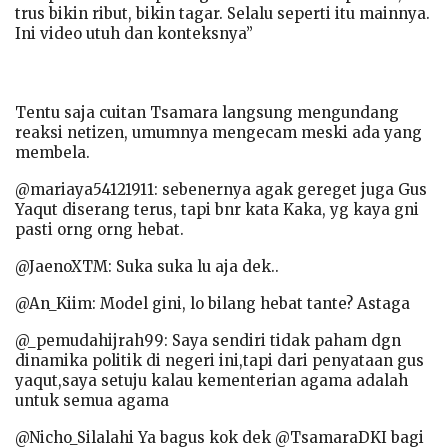
trus bikin ribut, bikin tagar. Selalu seperti itu mainnya.
Ini video utuh dan konteksnya”
Tentu saja cuitan Tsamara langsung mengundang
reaksi netizen, umumnya mengecam meski ada yang
membela.
@mariaya54121911: sebenernya agak gereget juga Gus
Yaqut diserang terus, tapi bnr kata Kaka, yg kaya gni
pasti orng orng hebat.
@JaenoXTM: Suka suka lu aja dek..
@An_Kiim: Model gini, lo bilang hebat tante? Astaga
@_pemudahijrah99: Saya sendiri tidak paham dgn
dinamika politik di negeri ini,tapi dari penyataan gus
yaqut,saya setuju kalau kementerian agama adalah
untuk semua agama
@Nicho_Silalahi Ya bagus kok dek @TsamaraDKI bagi