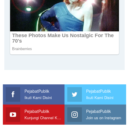
PejabatPublik
PejabatPublik
Ikuti Kami Disini
Ikuti Kami Disini
PejabatPublik
PejabatPublik
Kunjungi Channel Kami
Join us on Instagram