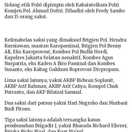
Sidang etik Polri dipimpin oleh Kabaintelkam Polri
Komjen Pol. Ahmad Dofiri. Dihadiri oleh Ferdy Sambo
dan 15 orang saksi.
Kelimabelas saksi yang dimaksud Brigjen Pol. Hendra
Kurniawan, mantan Karopaminal, Brigjen Pol Benny
Ali, Eks Karoprovost, Kombes Pol Budhi Herdi,
Kapolres Jakarta Selatan nonaktif, Kombes Agus
Nurpatria, eks Kaden A Biro Paminal dan Kombes
Susanto, eks Kabag Gakkum Roprovost Divpropam.
Lima saksi lainnya, yakni AKBP Ridwan Soplanit,
AKBP Arif Rahman, AKBP Arif Cahya, Kompol Chuk
Putranto, dan AKP Rifaizal Samual.
Dua saksi dari patsus yakni Hari Nugroho dan Murbani
Budi Pitono.
Tiga saksi lainnya adalah tersangka kasus
pembunuhan Brigadir J, yakni Bharada Richard Eliezer,
Bripka Ricky Rizal, dan Kuat Ma’ruf.