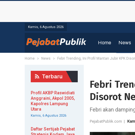
Kamis, 6 Agustus 2026
Home
News
Home
News
Febri Trending, Ini Profil Mantan Jubir KPK Diso
Terbaru
Febri Tren
Profil AKBP Raswidiati
Disorot Ne
Anggraini, Akpol 2005,
Kapolres Lampung
Febri akan dampingi
Utara
Kamis, 6 Agustus 2026
PejabatPublik.com |
Kam
Daftar Sertijab Pejabat
Strategis Kodam Jaya,