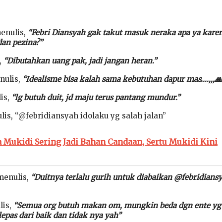
enulis,
“Febri Diansyah gak takut masuk neraka apa ya kare
an pezina?”
,
“Dibutahkan uang pak, jadi jangan heran.”
nulis,
“Idealisme bisa kalah sama kebutuhan dapur mas….,,,🙏
is,
“lg butuh duit, jd maju terus pantang mundur.”
is, “@febridiansyah idolaku yg salah jalan”
 Mukidi Sering Jadi Bahan Candaan, Sertu Mukidi Kini
menulis,
“Duitnya terlalu gurih untuk diabaikan @febridians
lis,
“Semua org butuh makan om, mungkin beda dgn ente yg
epas dari baik dan tidak nya yah”