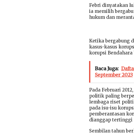
Febri dinyatakan l
ia memilih bergabu
hukum dan meranta
Ketika bergabung d
kasus-kasus korups
korupsi Bendahara
Baca Juga:
Dafta
September 2023
Pada Februari 2012
politik paling berp
lembaga riset polit
pada isu-isu korup
pemberantasan koru
dianggap tertinggi
Sembilan tahun be