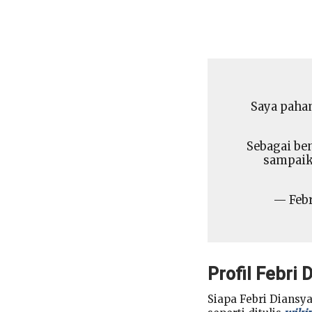
Saya paham
Sebagai ben
sampaika
— Febr
Profil Febri 
Siapa Febri Diansy