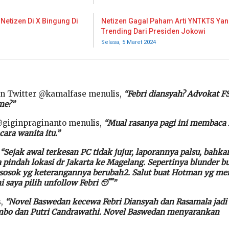
Netizen Di X Bingung Di
Netizen Gagal Paham Arti YNTKTS Ya
Trending Dari Presiden Jokowi
Selasa, 5 Maret 2024
un Twitter @kamalfase menulis,
“Febri diansyah? Advokat F
me?”
@giginpraginanto menulis,
“Mual rasanya pagi ini membaca
ara wanita itu.”
“Sejak awal terkesan PC tidak jujur, laporannya palsu, bahka
 pindah lokasi dr Jakarta ke Magelang. Sepertinya blunder b
sosok yg keterangannya berubah2. Salut buat Hotman yg me
ni saya pilih unfollow Febri 😴”
s,
“Novel Baswedan kecewa Febri Diansyah dan Rasamala jadi
mbo dan Putri Candrawathi. Novel Baswedan menyarankan