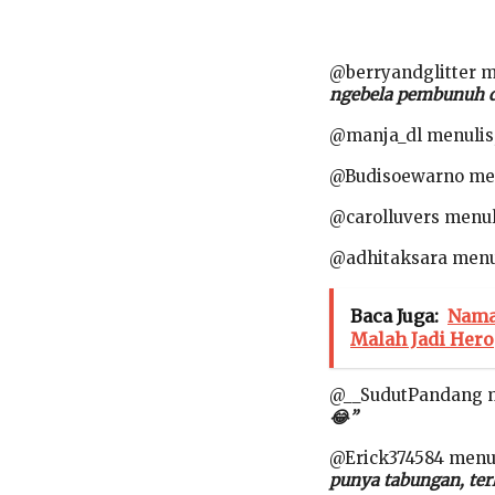
@berryandglitter m
ngebela pembunuh d
@manja_dl menulis
@Budisoewarno me
@carolluvers menul
@adhitaksara menul
Baca Juga:
Nama
Malah Jadi Hero
@__SudutPandang 
😂”
@Erick374584 menu
punya tabungan, terl