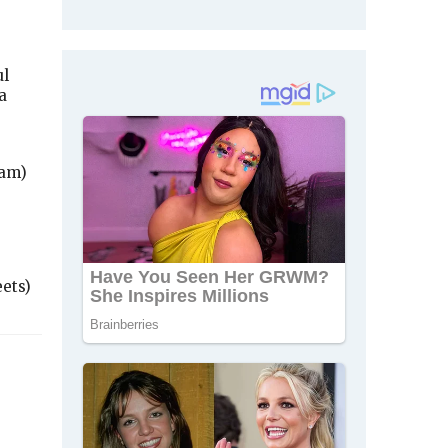
ul
a
pam)
ets)