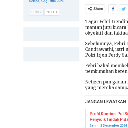
Selasa, 4 Agustus 2026
Share
PREV
NEXT
Tagar Febri trendin
mantan juru bicara
obyektif dan faktua
Sebelumnya, Febri 
Candrawathi, istri
Polri Irjen Ferdy S
Febri bakal membel
pembunuhan berenca
Netizen pun gaduh 
yang mereka sampa
JANGAN LEWATKAN
Profil Kombes Pol S
Penyidik Tindak Pi
Senin, 2 Desember 2024