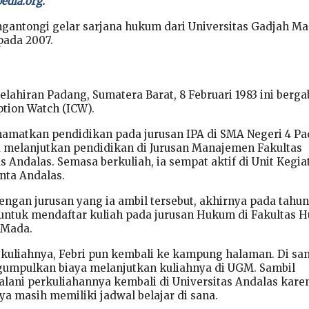
edia.org.
gantongi gelar sarjana hukum dari Universitas Gadjah M
pada 2007.
 kelahiran Padang, Sumatera Barat, 8 Februari 1983 ini berg
ption Watch (ICW).
namatkan pendidikan pada jurusan IPA di SMA Negeri 4 P
a melanjutkan pendidikan di Jurusan Manajemen Fakultas
 Andalas. Semasa berkuliah, ia sempat aktif di Unit Kegia
nta Andalas.
engan jurusan yang ia ambil tersebut, akhirnya pada tahu
 untuk mendaftar kuliah pada jurusan Hukum di Fakultas
 Mada.
uliahnya, Febri pun kembali ke kampung halaman. Di san
gumpulkan biaya melanjutkan kuliahnya di UGM. Sambil
jalani perkuliahannya kembali di Universitas Andalas kare
ya masih memiliki jadwal belajar di sana.