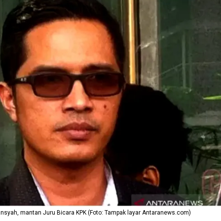
iansyah, mantan Juru Bicara KPK (Foto: Tampak layar Antaranews.com)