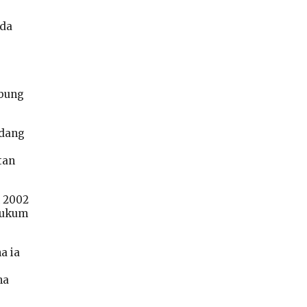
ada
abung
adang
tan
n 2002
 Hukum
a ia
na