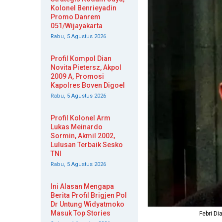
Kolonel Benrieyadin
Promo Danrem
051/Wijayakarta
Rabu, 5 Agustus 2026
Profil Kompol Dian
Novita Pietersz, Akpol
2009 A, Promosi
Kapolres Boven Digoel
Rabu, 5 Agustus 2026
Profil Kolonel Arm
Lukas Meinardo
Sormin, Akmil 2002,
Lulusan Terbaik Sesko
TNI
Rabu, 5 Agustus 2026
Ini Alasan Mengapa
Berita Profil Brigjen Pol
Dr Untung Widyatmoko
Masuk Top Stories
Febri D