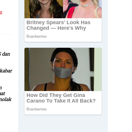
ng
S dan
 kabar
n
uat
nolak