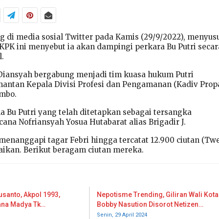
g di media sosial Twitter pada Kamis (29/9/2022), menyus
 KPK ini menyebut ia akan dampingi perkara Bu Putri secar
l.
Diansyah bergabung menjadi tim kuasa hukum Putri
 mantan Kepala Divisi Profesi dan Pengamanan (Kadiv Pro
ambo.
a Bu Putri yang telah ditetapkan sebagai tersangka
na Nofriansyah Yosua Hutabarat alias Brigadir J.
menanggapi tagar Febri hingga tercatat 12.900 ciutan (Twe
ikan. Berikut beragam ciutan mereka.
usanto, Akpol 1993,
Nepotisme Trending, Giliran Wali Kota
dana Madya Tk…
Bobby Nasution Disorot Netizen…
Senin, 29 April 2024