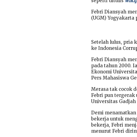
seperti ditulis
wikip
Febri Diansyah men
(UGM) Yogyakarta 
Setelah lulus, pria
ke Indonesia Corru
Febri Diansyah me
pada tahun 2000. I
Ekonomi Universitas
Pers Mahasiswa Ge
Merasa tak cocok d
Febri pun tergerak
Universitas Gadjah
Demi menamatkan k
bekerja untuk men
bekerja, Febri men
menurut Febri dirin