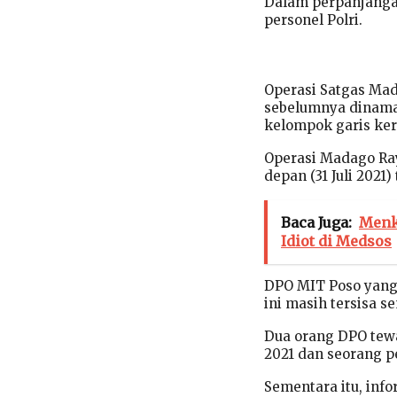
Dalam perpanjanga
personel Polri.
Operasi Satgas Mad
sebelumnya dinama
kelompok garis ker
Operasi Madago Raya
depan (31 Juli 2021) 
Baca Juga:
Menk
Idiot di Medsos
DPO MIT Poso yang 
ini masih tersisa s
Dua orang DPO tewa
2021 dan seorang p
Sementara itu, inf