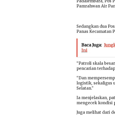
Padalembara, Pos 
Pamrahwan Air Pan
Sedangkan dua Pos 
Panas Kecamatan Po
Baca Juga:
Jungk
Ini
“Patroli skala bes
pencarian terhadap
“Dan mempersempit
logistik, sekaligus
Selatan.”
Ia menjelaskan, pa
mengecek kondisi 
Juga melihat dari 