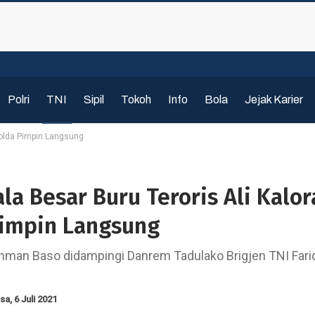
Polri
TNI
Sipil
Tokoh
Info
Bola
Jejak Karier
apolda Pimpin Langsung
ala Besar Buru Teroris Ali Kalor
impin Langsung
khman Baso didampingi Danrem Tadulako Brigjen TNI Fari
sa, 6 Juli 2021