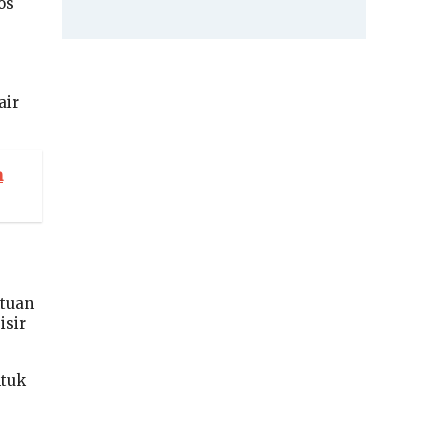
os
air
n
tuan
isir
ntuk