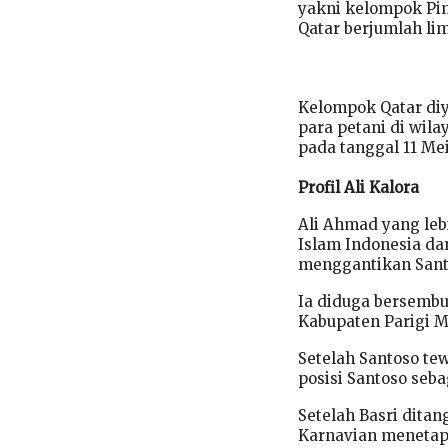
yakni kelompok Pi
Qatar berjumlah li
Kelompok Qatar di
para petani di wil
pada tanggal 11 Me
Profil Ali Kalora
Ali Ahmad yang leb
Islam Indonesia d
menggantikan Sant
Ia diduga bersembu
Kabupaten Parigi 
Setelah Santoso tew
posisi Santoso seb
Setelah Basri ditan
Karnavian menetapk