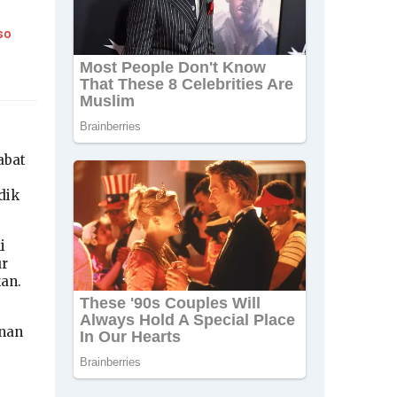
so
abat
dik
i
ur
kan.
anan