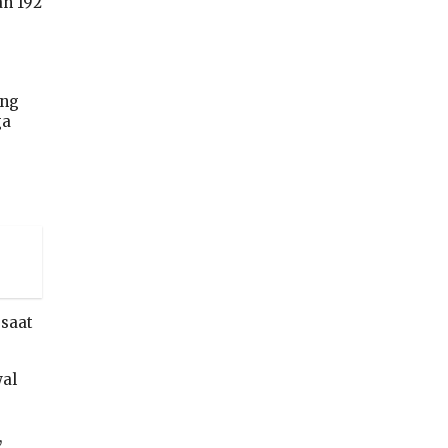
n 192
ang
ga
 saat
wal
,