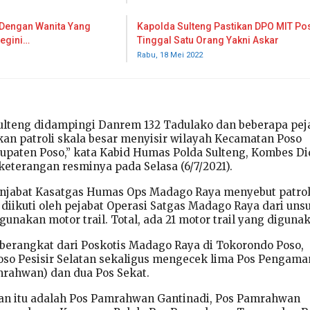
 Dengan Wanita Yang
Kapolda Sulteng Pastikan DPO MIT Po
Begini…
Tinggal Satu Orang Yakni Askar
Rabu, 18 Mei 2022
Sulteng didampingi Danrem 132 Tadulako dan beberapa pej
an patroli skala besar menyisir wilayah Kecamatan Poso
abupaten Poso,” kata Kabid Humas Polda Sulteng, Kombes Di
keterangan resminya pada Selasa (6/7/2021).
enjabat Kasatgas Humas Ops Madago Raya menyebut patrol
a diikuti oleh pejabat Operasi Satgas Madago Raya dari uns
unakan motor trail. Total, ada 21 motor trail yang diguna
 berangkat dari Poskotis Madago Raya di Tokorondo Poso,
oso Pesisir Selatan sekaligus mengecek lima Pos Pengam
rahwan) dan dua Pos Sekat.
n itu adalah Pos Pamrahwan Gantinadi, Pos Pamrahwan