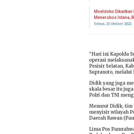
Moeldoko Dikaitkan
Menerobos Istana, 
Selasa, 25 Oktober 2022
“Hari ini Kapolda 
operasi melaksanak
Pesisir Selatan, K
Supranoto, melalui 
Didik yang juga m
skala besar itu jug
Polri dan TNI mengg
Menurut Didik, tim
menyisir wilayah P
Daerah Rawan (Pam
Lima Pos Pamrahwa