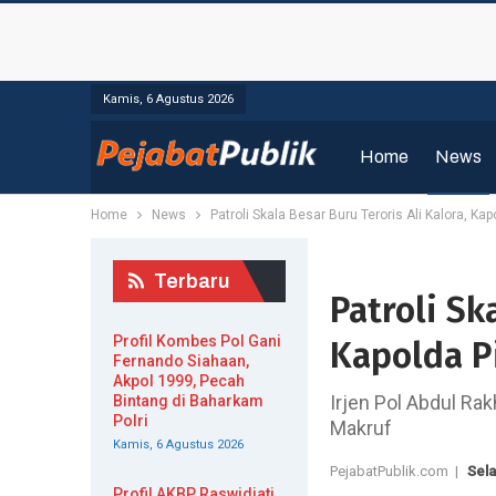
Kamis, 6 Agustus 2026
Home
News
Home
News
Patroli Skala Besar Buru Teroris Ali Kalora, K
Terbaru
Patroli Sk
Profil Kombes Pol Gani
Kapolda P
Fernando Siahaan,
Akpol 1999, Pecah
Irjen Pol Abdul Ra
Bintang di Baharkam
Polri
Makruf
Kamis, 6 Agustus 2026
PejabatPublik.com |
Sela
Profil AKBP Raswidiati