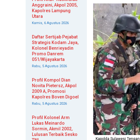
Anggraini, Akpol 2005,
Kapolres Lampung
Utara
Kamis, 6 Agustus 2026
Daftar Sertijab Pejabat
Strategis Kodam Jaya,
Kolonel Benrieyadin
Promo Danrem
051/Wijayakarta
Rabu, 5 Agustus 2026
Profil Kompol Dian
Novita Pietersz, Akpol
2009 A, Promosi
Kapolres Boven Digoel
Rabu, 5 Agustus 2026
Profil Kolonel Arm
Lukas Meinardo
Sormin, Akmil 2002,
Lulusan Terbaik Sesko
Kapolda Sulawesi Tengan 