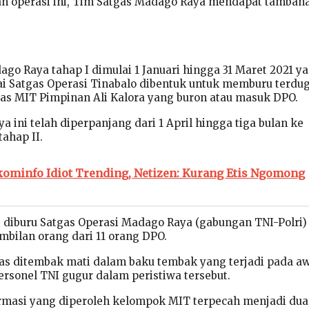
n operasi ini, Tim Satgas Madago Raya mendapat tambaha
ago Raya tahap I dimulai 1 Januari hingga 31 Maret 2021 y
i Satgas Operasi Tinabalo dibentuk untuk memburu terdu
as MIT Pimpinan Ali Kalora yang buron atau masuk DPO.
 ini telah diperpanjang dari 1 April hingga tiga bulan ke
tahap II.
ominfo Idiot Trending, Netizen: Kurang Etis Ngomong
diburu Satgas Operasi Madago Raya (gabungan TNI-Polri)
embilan orang dari 11 orang DPO.
s ditembak mati dalam baku tembak yang terjadi pada a
ersonel TNI gugur dalam peristiwa tersebut.
ormasi yang diperoleh kelompok MIT terpecah menjadi dua