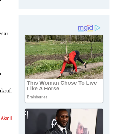
esar
o
akruf.
i Akmil