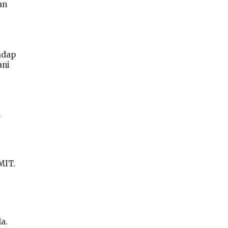
an
adap
ani
n
MIT.
a.