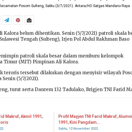
Kecamatan Posom Sulteng, Sabtu (3/7/2021). Antara/HO Satgas Mandano Raya
li Kalora belum dihentikan. Senin (5/7/2021) patroli skala b
Sulawesi Tengah (Sulteng), Irjen Pol Abdul Rakhman Baso
mimpin patroli skala besar dalam memburu kelompok
a Timur (MIT) Pimpinan Ali Kalora.
 teroris tersebut dilakukan dengan menyisir wilayah Pos
 Senin (5/7/2021).
eng, turut serta Danrem 132 Tadulako, Brigjen TNI Farid M
rid Makruf, Akmil 1991,
Profil Mayjen TNI Farid Makruf, Alumn
oris
1991, Kini Pangdam…
22
Sabtu, 12 November 2022