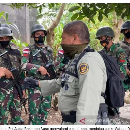
Irjen Pol Abdur Rakhman Baso menyalami prajurit saat meninjau posko Satgas O