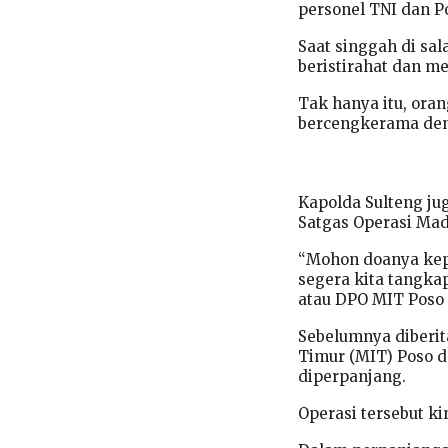
personel TNI dan Pol
Saat singgah di sa
beristirahat dan m
Tak hanya itu, ora
bercengkerama deng
Kapolda Sulteng ju
Satgas Operasi Mad
“Mohon doanya kep
segera kita tangka
atau DPO MIT Poso 
Sebelumnya diberit
Timur (MIT) Poso d
diperpanjang.
Operasi tersebut ki