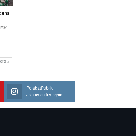
ncana
n…
itter
OSTS
PejabatPublik
Join us on Instagram