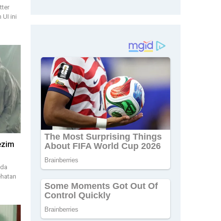
tter
UI ini
ezim
ada
ehatan