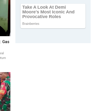
: Gas
ial
etum