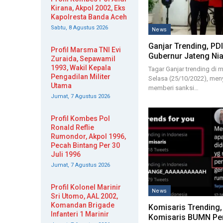
Kirana, Akpol 2002, Eks
Kapolresta Banda Aceh
Sabtu, 8 Agustus 2026
News
Ganjar Trending, PDI
Profil Marsma TNI Evi
Gubernur Jateng Ni
Zuraida, Sepawamil
1993, Wakil Kepala
Tagar Ganjar trending di 
Pengadilan Militer
Selasa (25/10/2022), men
Utama
memberi sanksi…
Jumat, 7 Agustus 2026
Profil Kombes Pol
Ronald Reflie
Rumondor, Akpol 1996,
Pecah Bintang Per 30
Juli 1996
Jumat, 7 Agustus 2026
Profil Kolonel Marinir
News
Sri Utomo, AAL 2002,
Komandan Brigade
Komisaris Trending
Infanteri 1 Marinir
Komisaris BUMN Pe