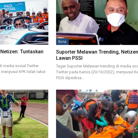
Bola
 Netizen: Tuntaskan
Suporter Melawan Trending, Netizen
Lawan PSSI
i media sosial Twitter
Tagar Suporter Melawan trending di media sos
 menyusul KPK tidak takut
Twitter pada Kamis (20/10/2022), menyusul K
PSSI diperiksa…