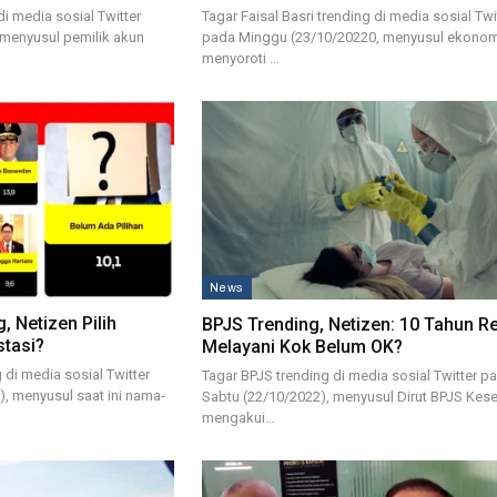
di media sosial Twitter
Tagar Faisal Basri trending di media sosial Twi
 menyusul pemilik akun
pada Minggu (23/10/20220, menyusul ekonom 
menyoroti …
News
, Netizen Pilih
BPJS Trending, Netizen: 10 Tahun R
stasi?
Melayani Kok Belum OK?
 di media sosial Twitter
Tagar BPJS trending di media sosial Twitter p
, menyusul saat ini nama-
Sabtu (22/10/2022), menyusul Dirut BPJS Kes
mengakui…