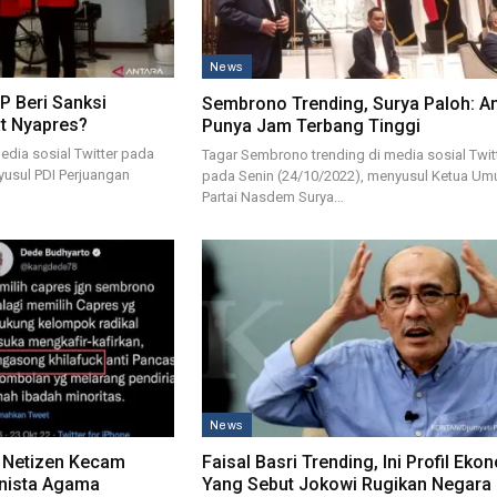
News
P Beri Sanksi
Sembrono Trending, Surya Paloh: A
at Nyapres?
Punya Jam Terbang Tinggi
media sosial Twitter pada
Tagar Sembrono trending di media sosial Twit
yusul PDI Perjuangan
pada Senin (24/10/2022), menyusul Ketua U
Partai Nasdem Surya…
News
, Netizen Kecam
Faisal Basri Trending, Ini Profil Eko
nista Agama
Yang Sebut Jokowi Rugikan Negara