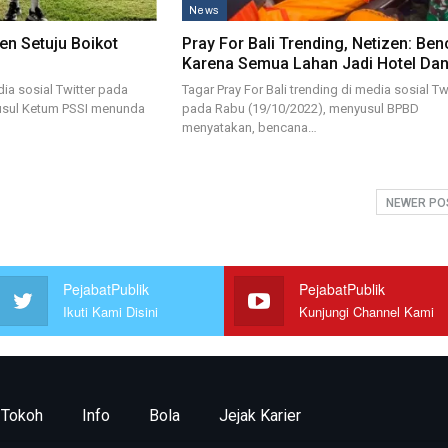
News
en Setuju Boikot
Pray For Bali Trending, Netizen: Be
Karena Semua Lahan Jadi Hotel Da
dia sosial Twitter pada
Tagar Pray For Bali trending di media sosial Tw
usul Ketum PSSI menunda
pada Rabu (19/10/2022), menyusul BPBD
menyatakan, bencana…
NEWER P
PejabatPublik
PejabatPublik
Ikuti Kami Disini
Kunjungi Channel Kami
Tokoh
Info
Bola
Jejak Karier