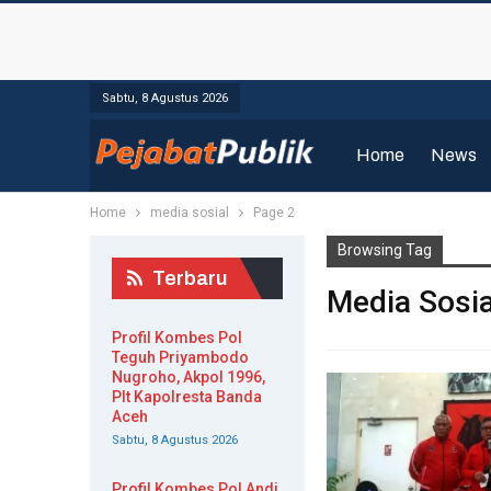
Sabtu, 8 Agustus 2026
Home
News
Home
media sosial
Page 2
Browsing Tag
Terbaru
Media Sosia
Profil Kombes Pol
Teguh Priyambodo
Nugroho, Akpol 1996,
Plt Kapolresta Banda
Aceh
Sabtu, 8 Agustus 2026
Profil Kombes Pol Andi