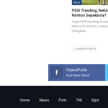
Bola
PSSI Trending, Netiz
Nonton Sepakbola?
Tagar PSSI trending di me
Rabu (19/10/2022), meny
panggilan…
OLDER POSTS
PejabatPublik
Ikuti Kami Disini
Home
News
Polri
TNI
Sipil